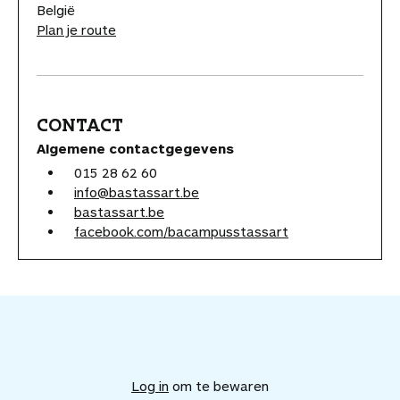
België
Plan je route
CONTACT
Algemene contactgegevens
015 28 62 60
info@bastassart.be
bastassart.be
facebook.com/bacampusstassart
V
o
e
Log in
om te bewaren
g