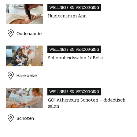
WELLNESS EN VERZORGING
Huidcentrum Ann
Oudenaarde
WELLNESS EN VERZORGING
Schoonheidssalon Li’ Bella
Harelbeke
WELLNESS EN VERZORGING
GO! Atheneum Schoten – didactisch
salon
Schoten