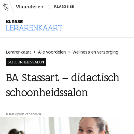
N
Vlaanderen
KLASSE.BE
a
a
r
i
L
n
e
h
r
Lerarenkaart
Alle voordelen
Wellness en verzorging
o
a
SCHOONHEIDSSALON
u
r
d
e
BA Stassart – didactisch
s
n
schoonheidssalon
p
k
r
a
i
a
n
r
© Busleyden Atheneum
g
t
e