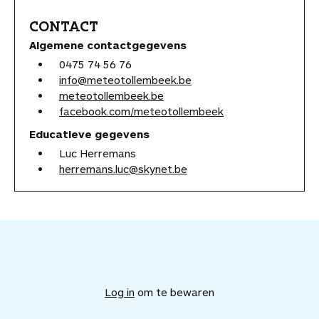
CONTACT
Algemene contactgegevens
0475 74 56 76
info@meteotollembeek.be
meteotollembeek.be
facebook.com/meteotollembeek
Educatieve gegevens
Luc Herremans
herremans.luc@skynet.be
V
o
e
Log in
om te bewaren
g
d