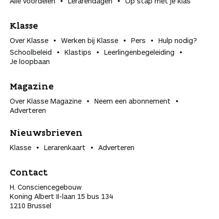
Alle voordelen
Lerarendagen
Op stap met je klas
Klasse
Over Klasse
Werken bij Klasse
Pers
Hulp nodig?
Schoolbeleid
Klastips
Leerlingen­begeleiding
Je loopbaan
Magazine
Over Klasse Magazine
Neem een abonnement
Adverteren
Nieuwsbrieven
Klasse
Lerarenkaart
Adverteren
Contact
H. Consciencegebouw
Koning Albert II-laan 15 bus 134
1210 Brussel