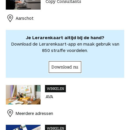
Copy Consultants
e
t
k
a
m
v
v
b
e
e
t
a
o
o
o
r
d
s
i
o
Aarschot
o
o
e
I
A
l
r
r
k
s
n
p
d
d
t
p
e
Je Lerarenkaart altijd bij de hand?
e
e
Download de Lerarenkaart-app en maak gebruik van
l
l
850 straffe voordelen.
e
n
Download nu
WINKELEN
AVA
Meerdere adressen
WINKELEN