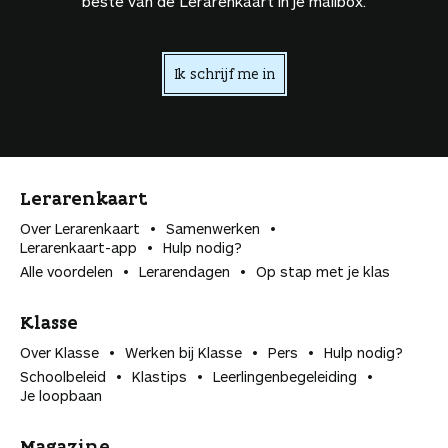
beste van de Lerarenkaart in je mailbox.
Ik schrijf me in
Lerarenkaart
Over Lerarenkaart
Samenwerken
Lerarenkaart-app
Hulp nodig?
Alle voordelen
Lerarendagen
Op stap met je klas
Klasse
Over Klasse
Werken bij Klasse
Pers
Hulp nodig?
Schoolbeleid
Klastips
Leerlingen­begeleiding
Je loopbaan
Magazine