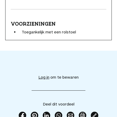
VOORZIENINGEN
Toegankelijk met een rolstoel
V
o
e
Log in
om te bewaren
g
d
i
t
v
Deel dit voordeel
o
o