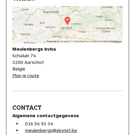
Meulenbergs bvba
Schaluin 74
3200 Aarschot
België
Plan je route
CONTACT
Algemene contactgegevens
016 56 93 34
meulenbergs@skynet.be