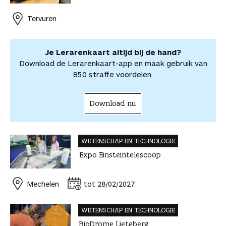
o
r
d
s
i
o
o
o
e
I
A
l
r
r
Tervuren
k
s
n
p
d
d
t
p
e
e
e
l
Je Lerarenkaart altijd bij de hand?
l
e
Download de Lerarenkaart-app en maak gebruik van
n
850 straffe voordelen.
Download nu
WETENSCHAP EN TECHNOLOGIE
Expo Einsteintelescoop
Mechelen
tot 28/02/2027
WETENSCHAP EN TECHNOLOGIE
BioDrome Lieteberg