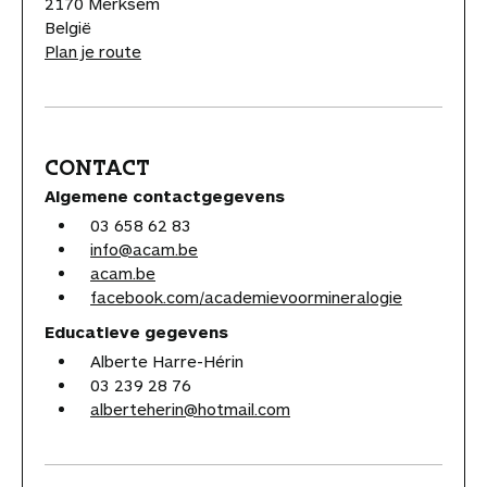
2170 Merksem
België
Plan je route
CONTACT
Algemene contactgegevens
03 658 62 83
info@acam.be
acam.be
facebook.com/academievoormineralogie
Educatieve gegevens
Alberte Harre-Hérin
03 239 28 76
alberteherin@hotmail.com