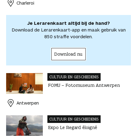
r
Charleroi
k
s
n
p
d
d
t
p
e
e
e
l
Je Lerarenkaart altijd bij de hand?
l
e
Download de Lerarenkaart-app en maak gebruik van
n
850 straffe voordelen.
Download nu
CULTUUR EN GESCHIEDENIS
FOMU – Fotomuseum Antwerpen
Antwerpen
CULTUUR EN GESCHIEDENIS
Expo Le Regard éloigné