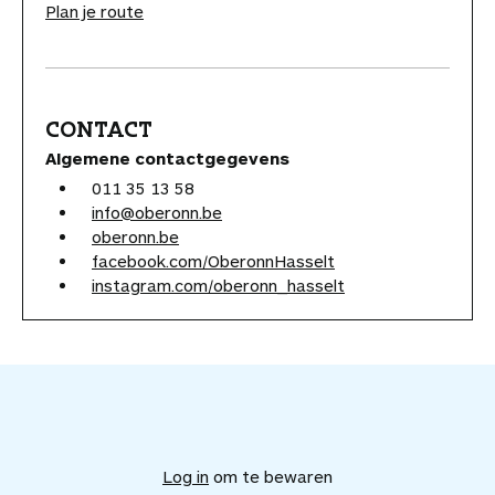
Plan je route
CONTACT
Algemene contactgegevens
011 35 13 58
info@oberonn.be
oberonn.be
facebook.com/OberonnHasselt
instagram.com/oberonn_hasselt
V
o
e
Log in
om te bewaren
g