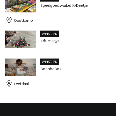
Speelgoedwinkel K-Deetje
Oostkamp
WINKELEN
Educatoys
WINKELEN
BonoboBox
Leefdaal