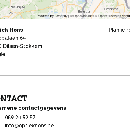
iek Hons
Plan je 
opalaan 64
0 Dilsen-Stokkem
gië
ONTACT
emene contactgegevens
089 24 52 57
info@optiekhons.be