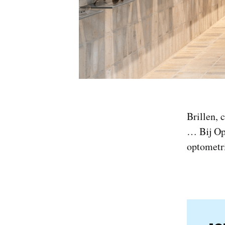
Brillen, 
… Bij Opt
optometri