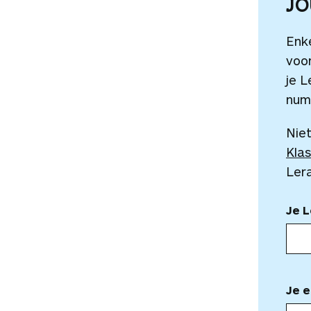
J
Enk
voor
je L
num
Niet
Klas
Ler
Je 
Je e