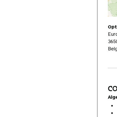
Opt
Eur
365
Bel
C
Alg