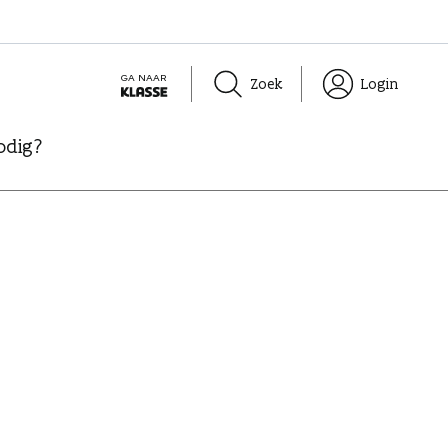
GA NAAR
Zoek
Login
K
L
odig?
A
S
S
E