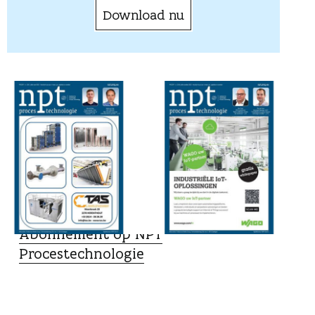
Download nu
LEESVOER
Abonnement op NPT
Procestechnologie