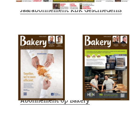
LEESVOER
Jaarabonnement KIJK Geschiedenis
LEESVOER
Abonnement op Bakery