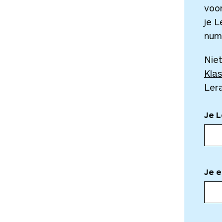
voor
je L
num
Niet
Klas
Ler
Je 
Je e