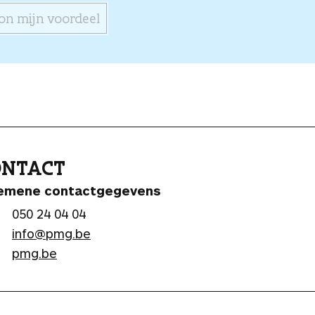
on mijn voordeel
ONTACT
emene contactgegevens
050 24 04 04
info@pmg.be
pmg.be