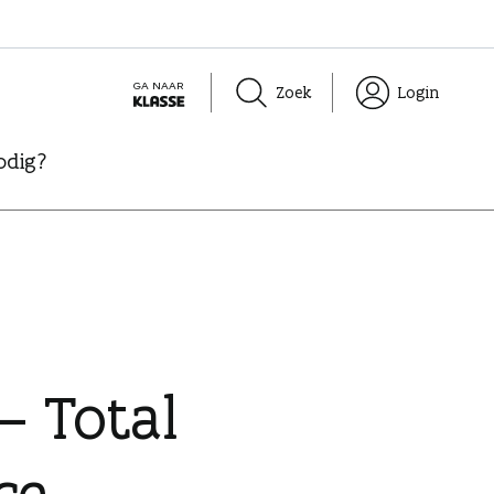
GA NAAR
Zoek
Login
K
L
odig?
A
S
S
E
 Total
ce