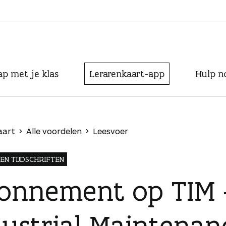
ap met je klas
Lerarenkaart-app
Hulp n
aart
Alle voordelen
Leesvoer
EN TIJDSCHRIFTEN
onnement op TIM –
dustrial Maintenan