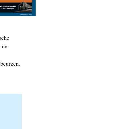
sche
n en
kbeurzen.