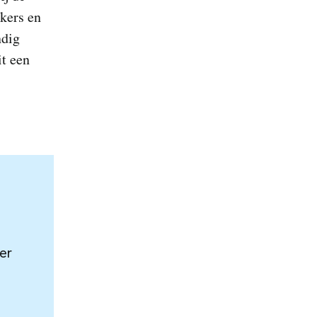
akers en
ndig
t een
er