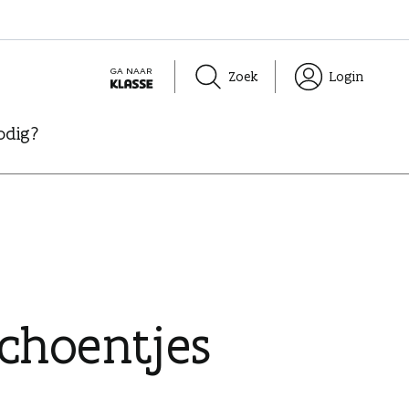
GA NAAR
Zoek
Login
K
L
odig?
A
S
S
E
choentjes