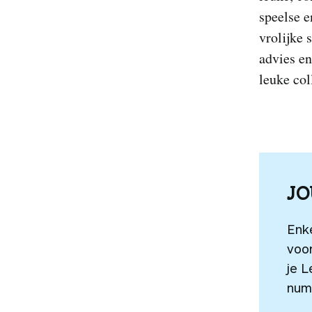
speelse e
vrolijke 
advies e
leuke col
J
Enk
voor
je L
num