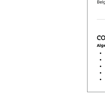
Bel
C
Alg