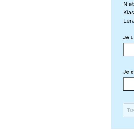
Niet
Klas
Ler
Je 
Je e
To