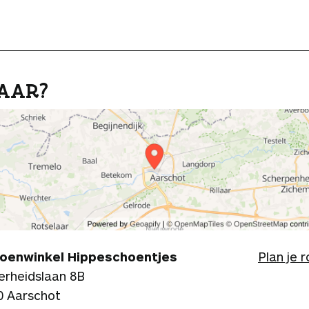
AAR?
oenwinkel Hippeschoentjes
Plan je 
verheidslaan 8B
0 Aarschot