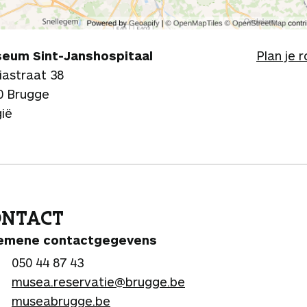
eum Sint-Janshospitaal
Plan je 
iastraat 38
0 Brugge
gië
ONTACT
emene contactgegevens
050 44 87 43
musea.reservatie@brugge.be
museabrugge.be