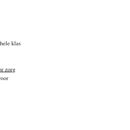
hele klas
or zorg
voor