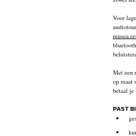
Voor lage
audiotour
musea.re
bluetooth
beluister
Met een 
op maat v
betaal je
PAST B
ge
ku