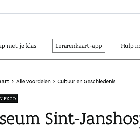
ap met je klas
Lerarenkaart-app
Hulp n
aart
Alle voordelen
Cultuur en Geschiedenis
N EXPO
seum Sint-Janshos