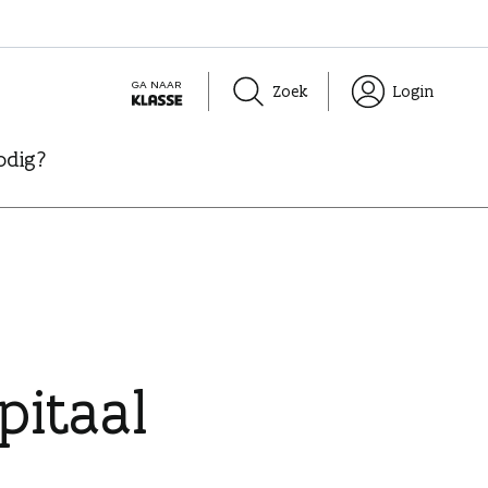
GA NAAR
Zoek
Login
K
L
odig?
A
S
S
E
pitaal