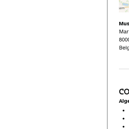
Mus
Mar
800
Bel
C
Alg