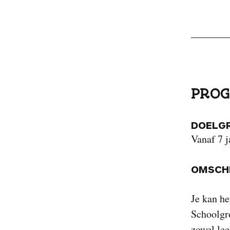
PROG
DOELG
Vanaf 7 j
OMSCHR
Je kan h
Schoolgro
zowel lee