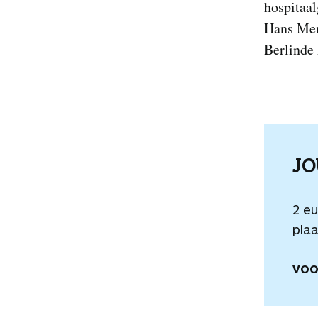
hospitaa
Hans Mem
Berlinde 
J
2 e
plaa
VOO