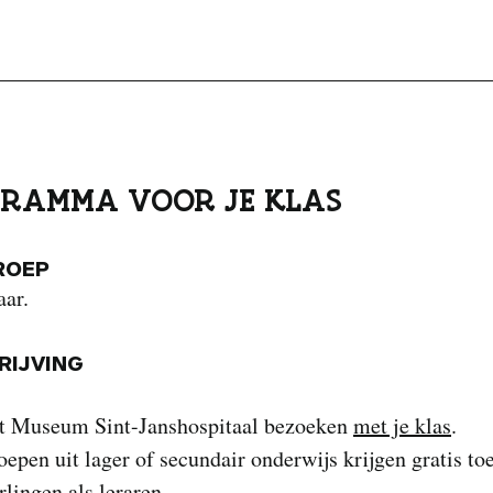
RAMMA VOOR JE KLAS
ROEP
aar.
IJVING
et Museum Sint-Janshospitaal bezoeken
met je klas
.
epen uit lager of secundair onderwijs krijgen gratis to
rlingen als leraren.