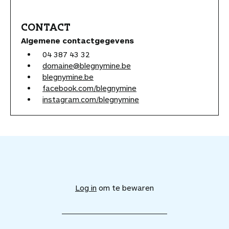
CONTACT
Algemene contactgegevens
04 387 43 32
domaine@blegnymine.be
blegnymine.be
facebook.com/blegnymine
instagram.com/blegnymine
V
o
e
Log in
om te bewaren
g
d
i
t