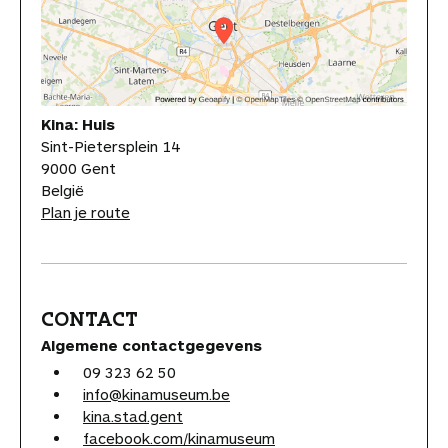
Kina: Huis
Sint-Pietersplein 14
9000 Gent
België
Plan je route
CONTACT
Algemene contactgegevens
09 323 62 50
info@kinamuseum.be
kina.stad.gent
facebook.com/kinamuseum