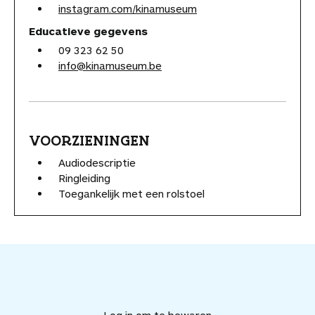
instagram.com/kinamuseum
Educatieve gegevens
09 323 62 50
info@kinamuseum.be
VOORZIENINGEN
Audiodescriptie
Ringleiding
Toegankelijk met een rolstoel
V
o
e