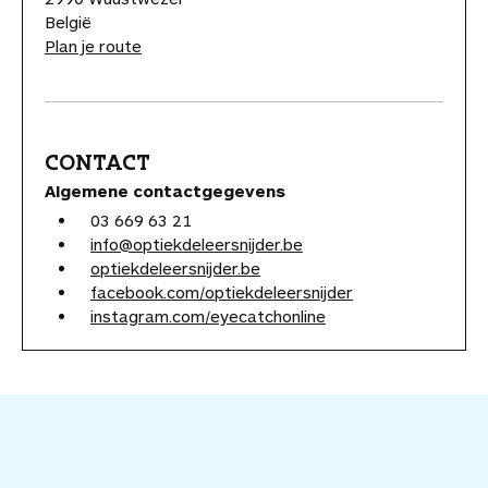
België
Plan je route
CONTACT
Algemene contactgegevens
03 669 63 21
info@optiekdeleersnijder.be
optiekdeleersnijder.be
facebook.com/optiekdeleersnijder
instagram.com/eyecatchonline
V
o
e