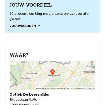
JOUW VOORDEEL
10 procent
korting
met je Lerarenkaart op alle
glazen.
VOORWAARDEN
WAAR?
Optiek De Leersnijder
Bredabaan 419c
2990 Wuustwezel