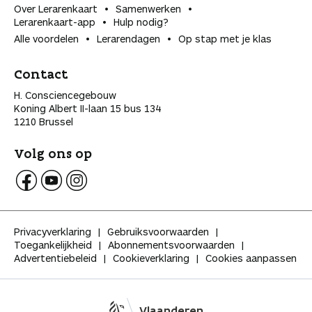
Over Lerarenkaart
Samenwerken
Lerarenkaart-app
Hulp nodig?
Alle voordelen
Lerarendagen
Op stap met je klas
Contact
H. Consciencegebouw
Koning Albert II-laan 15 bus 134
1210 Brussel
Volg ons op
V
V
V
o
o
o
l
l
l
Privacyverklaring
Gebruiksvoorwaarden
g
g
g
Toegankelijkheid
Abonnementsvoorwaarden
K
K
K
Advertentiebeleid
Cookieverklaring
Cookies aanpassen
l
l
l
a
a
a
s
s
s
s
s
s
Vlaanderen