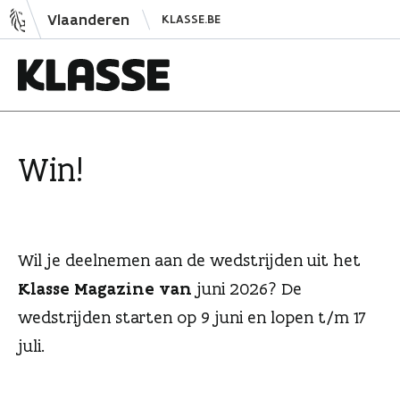
N
Vlaanderen
KLASSE.BE
a
a
r
i
K
n
l
h
a
Win!
o
s
u
s
d
e
s
Wil je deelnemen aan de wedstrijden uit het
p
Klasse Magazine van
juni 2026? De
r
i
wedstrijden starten op 9 juni en lopen t/m 17
n
juli.
g
e