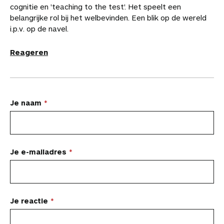
cognitie en 'teaching to the test'. Het speelt een
belangrijke rol bij het welbevinden. Een blik op de wereld
i.p.v. op de navel.
Reageren
L
Je naam
a
a
t
Je e-mailadres
e
e
n
Je reactie
r