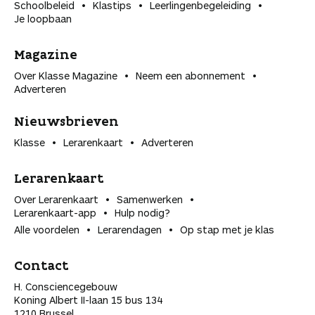
Schoolbeleid
Klastips
Leerlingen­begeleiding
Je loopbaan
Magazine
Over Klasse Magazine
Neem een abonnement
Adverteren
Nieuwsbrieven
Klasse
Lerarenkaart
Adverteren
Lerarenkaart
Over Lerarenkaart
Samenwerken
Lerarenkaart-app
Hulp nodig?
Alle voordelen
Lerarendagen
Op stap met je klas
Contact
H. Consciencegebouw
Koning Albert II-laan 15 bus 134
1210 Brussel