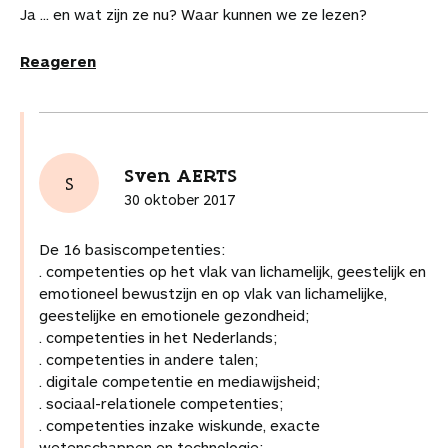
e
Ja ... en wat zijn ze nu? Waar kunnen we ze lezen?
l
l
l
l
l
e
n
w
o
o
o
v
v
l
a
a
Reageren
p
p
p
i
i
a
a
F
P
L
a
a
r
r
a
i
i
W
e
d
d
c
n
n
h
-
i
e
e
t
k
a
m
t
a
Sven AERTS
b
e
e
t
a
a
S
r
o
r
d
s
i
r
30 oktober 2017
t
o
e
I
A
l
t
i
k
s
n
p
i
k
De 16 basiscompetenties:
t
p
k
e
. competenties op het vlak van lichamelijk, geestelijk en
e
l
emotioneel bewustzijn en op vlak van lichamelijke,
l
s
geestelijke en emotionele gezondheid;
. competenties in het Nederlands;
. competenties in andere talen;
. digitale competentie en mediawijsheid;
. sociaal-relationele competenties;
. competenties inzake wiskunde, exacte
wetenschappen en technologie;