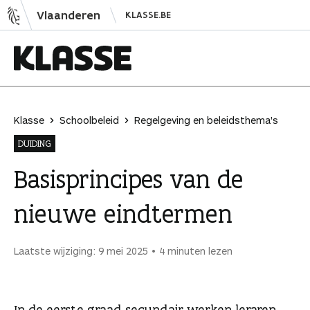
N
Vlaanderen
KLASSE.BE
a
a
r
i
K
n
l
h
a
Klasse
Schoolbeleid
Regelgeving en beleidsthema's
o
s
DUIDING
u
s
d
e
Basisprincipes van de
s
nieuwe eindtermen
p
r
i
Laatste wijziging: 9 mei 2025
4 minuten lezen
n
g
e
In de eerste graad secundair werken leraren