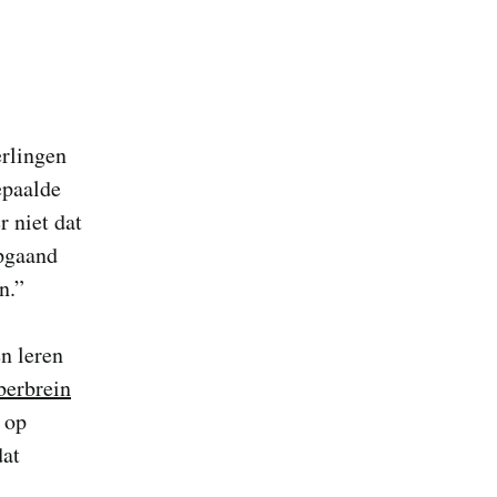
erlingen
epaalde
r niet dat
epgaand
n.”
en leren
berbrein
 op
dat