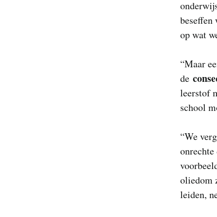
onderwijs
beseffen 
op wat w
“Maar een
conse
de
leerstof 
school mo
“We verge
onrechte 
voorbeeld
oliedom z
leiden, 