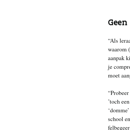
Geen 
“Als lera
waarom (o
aanpak ki
je compr
moet aanp
“Probeer 
’toch een
‘domme’ l
school en
felbegeer