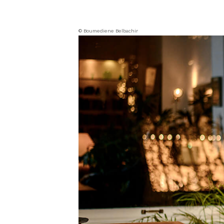
© Boumediene Belbachir