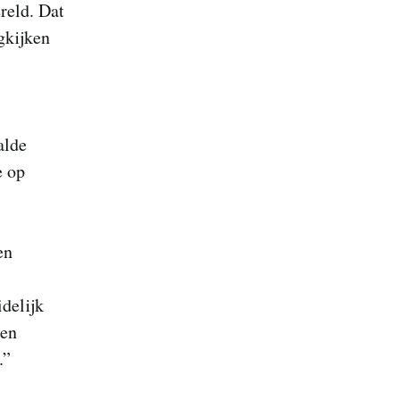
reld. Dat
gkijken
alde
e op
en
delijk
nen
.”