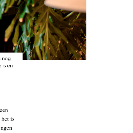
n nog
 is en
 een
 het is
lingen