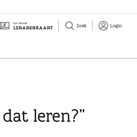
GA NAAR
Zoek
Login
LERARENKAART
dat leren?”