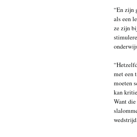
“En zijn 
als een l
ze zijn b
stimulere
onderwijs
“Hetzelf
met een t
moeten sc
kan kriti
Want die 
slalommen
wedstrijd