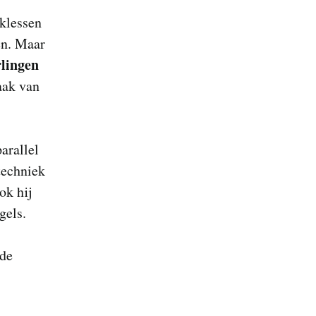
eklessen
en. Maar
rlingen
aak van
arallel
techniek
ok hij
gels.
 de