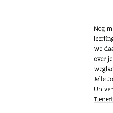
g
e
n
Nog ma
leerli
we daa
over j
weglac
Jelle J
Univer
Tiener