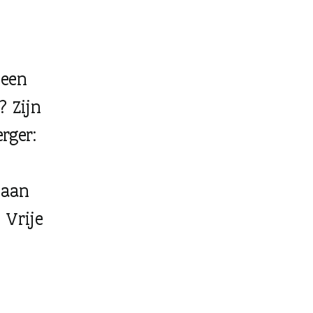
 een
? Zijn
rger:
 aan
 Vrije