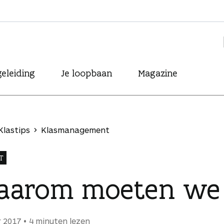
eleiding
Je loopbaan
Magazine
Klastips
Klasmanagement
T
aarom moeten we 
 2017
4 minuten lezen