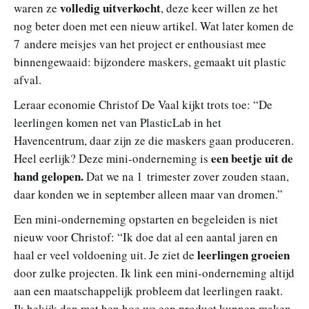
volledig uitverkocht
waren ze
, deze keer willen ze het
nog beter doen met een nieuw artikel. Wat later komen de
7 andere meisjes van het project er enthousiast mee
binnengewaaid: bijzondere maskers, gemaakt uit plastic
afval.
Leraar economie Christof De Vaal kijkt trots toe: “De
leerlingen komen net van PlasticLab in het
Havencentrum, daar zijn ze die maskers gaan produceren.
een beetje uit de
Heel eerlijk? Deze mini-onderneming is
hand gelopen.
Dat we na 1 trimester zover zouden staan,
daar konden we in september alleen maar van dromen.”
Een mini-onderneming opstarten en begeleiden is niet
nieuw voor Christof: “Ik doe dat al een aantal jaren en
leerlingen groeien
haal er veel voldoening uit. Je ziet de
door zulke projecten. Ik link een mini-onderneming altijd
aan een maatschappelijk probleem dat leerlingen raakt.
Ik bekijk dan met hen hoe we een product kunnen maken