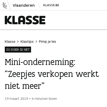
N
Vlaanderen
KLASSE.BE
a
a
r
i
K
n
l
h
a
Klasse
Klastips
Pimp je les
o
s
ZO DOEN ZIJ HET
u
s
d
e
Mini-onderneming:
s
“Zeepjes verkopen werkt
p
r
niet meer”
i
n
g
19 maart 2019
6 minuten lezen
e