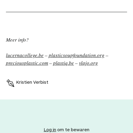
Meer info?
lucernacollege.be
–
plasticsoupfoundation.org
–
preciousplastic.com
–
plastiq.be
–
vlajo.org
Kristien Verbist
V
o
e
Log in
om te bewaren
g