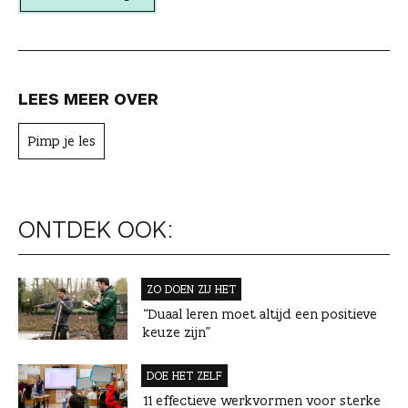
e
r
LEES MEER OVER
Pimp je les
ONTDEK OOK:
ZO DOEN ZIJ HET
“Duaal leren moet altijd een positieve
keuze zijn”
DOE HET ZELF
11 effectieve werkvormen voor sterke