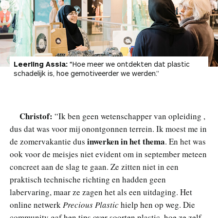
Leerling Assia:
“Hoe meer we ontdekten dat plastic
schadelijk is, hoe gemotiveerder we werden.”
Christof:
“Ik ben geen wetenschapper van opleiding ,
dus dat was voor mij onontgonnen terrein. Ik moest me in
inwerken in het thema
de zomervakantie dus
. En het was
ook voor de meisjes niet evident om in september meteen
concreet aan de slag te gaan. Ze zitten niet in een
praktisch technische richting en hadden geen
labervaring, maar ze zagen het als een uitdaging. Het
online netwerk
Precious Plastic
hielp hen op weg. Die
community gaf hen tips over soorten plastic, hoe ze zelf