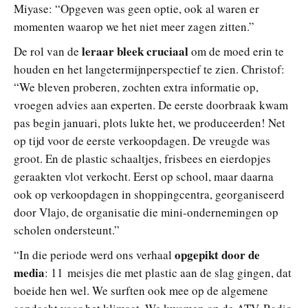
Miyase: “Opgeven was geen optie, ook al waren er
momenten waarop we het niet meer zagen zitten.”
leraar bleek cruciaal
De rol van de
om de moed erin te
houden en het langetermijnperspectief te zien. Christof:
“We bleven proberen, zochten extra informatie op,
vroegen advies aan experten. De eerste doorbraak kwam
pas begin januari, plots lukte het, we produceerden! Net
op tijd voor de eerste verkoopdagen. De vreugde was
groot. En de plastic schaaltjes, frisbees en eierdopjes
geraakten vlot verkocht. Eerst op school, maar daarna
ook op verkoopdagen in shoppingcentra, georganiseerd
door Vlajo, de organisatie die mini-ondernemingen op
scholen ondersteunt.”
opgepikt door de
“In die periode werd ons verhaal
media
: 11 meisjes die met plastic aan de slag gingen, dat
boeide hen wel. We surften ook mee op de algemene