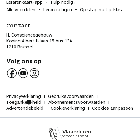
Lerarenkaart-app
Hulp nodig?
Alle voordelen
Lerarendagen
Op stap met je klas
Contact
H. Consciencegebouw
Koning Albert II-laan 15 bus 134
1210 Brussel
Volg ons op
V
V
V
o
o
o
l
l
l
Privacyverklaring
Gebruiksvoorwaarden
g
g
g
Toegankelijkheid
Abonnementsvoorwaarden
K
K
K
Advertentiebeleid
Cookieverklaring
Cookies aanpassen
l
l
l
a
a
a
s
s
s
s
s
s
Vlaanderen
e
e
e
verbeelding werkt