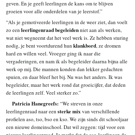
geven. En je geeft leerlingen de kans om te blijven
groeien voor alle onderdelen van je leerstof.”
“Als je gemotiveerde leerlingen in de weer ziet, dan voelt
leerlingenraad begeleiden
zo een
niet aan als werken,
wat niet wegneemt dat het veel werk is. Ze hebben sturing
klankbord
nodig, je bent voortdurend hun
, ze dromen
hard en willen veel. Vroeger ging ik naar die
vergaderingen, en nam ik als begeleider daarna bijna alle
werk op mij. Die mannen konden dan lekker gedachten
spuien, en daar bleef het bij. Nu was het anders. Ik was
begeleider, maar het werk rond dat groeicijfer, dat deden
de leerlingen zelf. Veel sterker zo.”
Patricia Hanegreefs:
“We streven in onze
sterke mix
leerlingenraad naar een
van verschillende
profielen aso, tso, bso en kso. We zijn sinds dit schooljaar
een nieuwe domeinschool. Dat wil zeggen: tijd voor een
nieuwe leerlingenraad. Je merkt dat de aso-leerlingen de