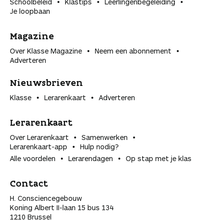
Schoolbeleid
Klastips
Leerlingen­begeleiding
Je loopbaan
Magazine
Over Klasse Magazine
Neem een abonnement
Adverteren
Nieuwsbrieven
Klasse
Lerarenkaart
Adverteren
Lerarenkaart
Over Lerarenkaart
Samenwerken
Lerarenkaart-app
Hulp nodig?
Alle voordelen
Lerarendagen
Op stap met je klas
Contact
H. Consciencegebouw
Koning Albert II-laan 15 bus 134
1210 Brussel