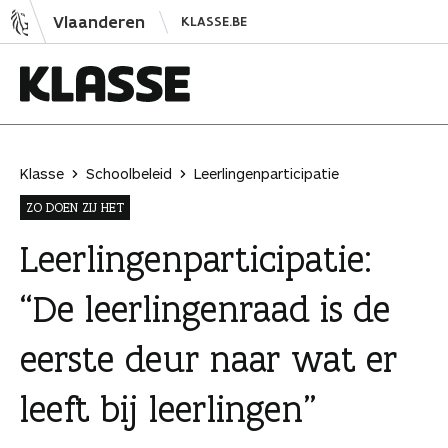
N
Vlaanderen
KLASSE.BE
a
a
r
i
K
n
l
h
a
Klasse
Schoolbeleid
Leerlingenparticipatie
o
s
ZO DOEN ZIJ HET
u
s
d
e
Leerlingenparticipatie:
s
“De leerlingenraad is de
p
r
eerste deur naar wat er
i
n
leeft bij leerlingen”
g
e