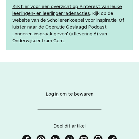
Klik hier voor een overzicht op Pinterest van leuke
leerlingen- en leerlingenradenacties
. Kijk op de
website van
de Scholierenkoepel
voor inspiratie. Of
luister naar de Operatie Geslaagd Podcast
‘jongeren inspraak geven’
(aflevering 6) van
Onderwijscentrum Gent.
V
o
e
Log in
om te bewaren
g
d
i
t
a
Deel dit artikel
r
t