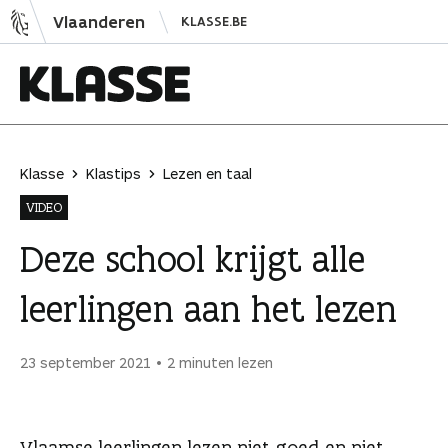
N
Vlaanderen
KLASSE.BE
a
a
r
i
K
n
l
h
a
Klasse
Klastips
Lezen en taal
o
s
VIDEO
u
s
d
e
Deze school krijgt alle
s
leerlingen aan het lezen
p
r
i
23 september 2021
2 minuten lezen
n
g
e
Vlaamse leerlingen lezen niet goed en niet