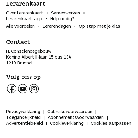
Lerarenkaart
Over Lerarenkaart
Samenwerken
Lerarenkaart-app
Hulp nodig?
Alle voordelen
Lerarendagen
Op stap met je klas
Contact
H. Consciencegebouw
Koning Albert II-laan 15 bus 134
1210 Brussel
Volg ons op
V
V
V
o
o
o
l
l
l
Privacyverklaring
Gebruiksvoorwaarden
g
g
g
Toegankelijkheid
Abonnementsvoorwaarden
K
K
K
Advertentiebeleid
Cookieverklaring
Cookies aanpassen
l
l
l
a
a
a