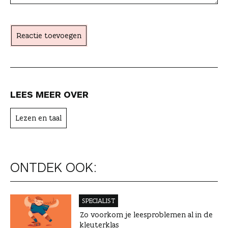
h
t
Reactie toevoegen
e
r
LEES MEER OVER
Lezen en taal
ONTDEK OOK:
SPECIALIST
Zo voorkom je leesproblemen al in de
kleuterklas