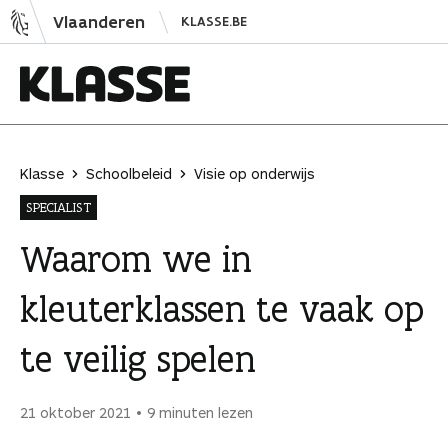
N
Vlaanderen
KLASSE.BE
a
a
r
i
K
n
l
h
a
Klasse
Schoolbeleid
Visie op onderwijs
o
s
SPECIALIST
u
s
d
e
Waarom we in
s
kleuterklassen te vaak op
p
r
te veilig spelen
i
n
g
21 oktober 2021
9 minuten lezen
e