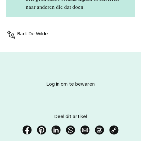
naar anderen die dat doen.
Bart De Wilde
V
o
e
Log in
om te bewaren
g
d
i
t
a
Deel dit artikel
r
t
i
D
D
D
D
D
P
K
k