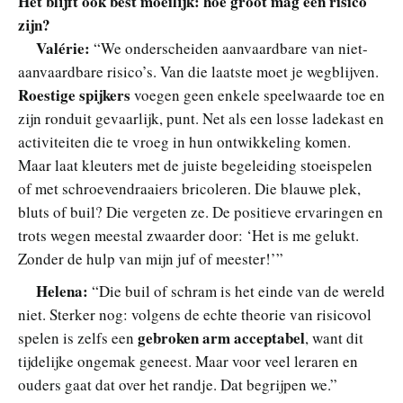
Het blijft ook best moeilijk: hoe groot mag een risico
zijn?
Valérie:
“We onderscheiden aanvaardbare van niet-
aanvaardbare risico’s. Van die laatste moet je wegblijven.
Roestige spijkers
voegen geen enkele speelwaarde toe en
zijn ronduit gevaarlijk, punt. Net als een losse ladekast en
activiteiten die te vroeg in hun ontwikkeling komen.
Maar laat kleuters met de juiste begeleiding stoeispelen
of met schroevendraaiers bricoleren. Die blauwe plek,
bluts of buil? Die vergeten ze. De positieve ervaringen en
trots wegen meestal zwaarder door: ‘Het is me gelukt.
Zonder de hulp van mijn juf of meester!’”
Helena:
“Die buil of schram is het einde van de wereld
niet. Sterker nog: volgens de echte theorie van risicovol
gebroken arm acceptabel
spelen is zelfs een
, want dit
tijdelijke ongemak geneest. Maar voor veel leraren en
ouders gaat dat over het randje. Dat begrijpen we.”