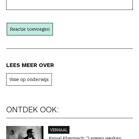
c
h
t
Reactie toevoegen
e
r
LEES MEER OVER
Visie op onderwijs
ONTDEK OOK:
VERHAAL
Kamal Kharmach: “Leraren werken