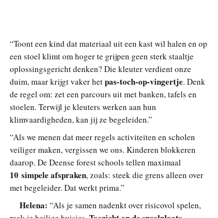
“Toont een kind dat materiaal uit een kast wil halen en op
een stoel klimt om hoger te grijpen geen sterk staaltje
oplossingsgericht denken? Die kleuter verdient onze
pas-toch-op-vingertje
duim, maar krijgt vaker het
. Denk
de regel om: zet een parcours uit met banken, tafels en
stoelen. Terwijl je kleuters werken aan hun
klimvaardigheden, kan jij ze begeleiden.”
“Als we menen dat meer regels activiteiten en scholen
veiliger maken, vergissen we ons. Kinderen blokkeren
daarop. De Deense forest schools tellen maximaal
10 simpele afspraken
, zoals: steek die grens alleen over
met begeleider. Dat werkt prima.”
Helena:
“Als je samen nadenkt over risicovol spelen,
Toezicht op de speelplaats
raak je heilige huisjes.