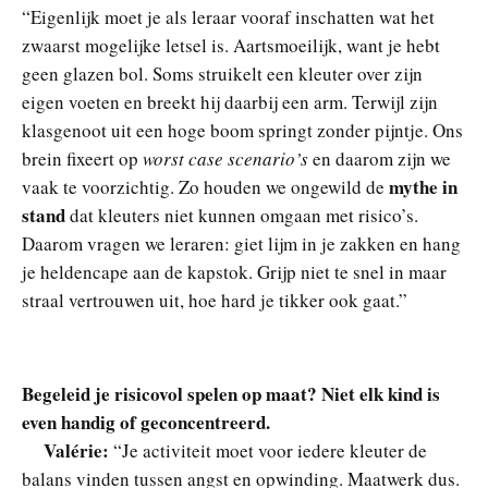
“Eigenlijk moet je als leraar vooraf inschatten wat het
zwaarst mogelijke letsel is. Aartsmoeilijk, want je hebt
geen glazen bol. Soms struikelt een kleuter over zijn
eigen voeten en breekt hij daarbij een arm. Terwijl zijn
klasgenoot uit een hoge boom springt zonder pijntje. Ons
brein fixeert op
worst case scenario’s
en daarom zijn we
mythe in
vaak te voorzichtig. Zo houden we ongewild de
stand
dat kleuters niet kunnen omgaan met risico’s.
Daarom vragen we leraren: giet lijm in je zakken en hang
je heldencape aan de kapstok. Grijp niet te snel in maar
straal vertrouwen uit, hoe hard je tikker ook gaat.”
Begeleid je risicovol spelen op maat? Niet elk kind is
even handig of geconcentreerd.
Valérie:
“Je activiteit moet voor iedere kleuter de
balans vinden tussen angst en opwinding. Maatwerk dus.