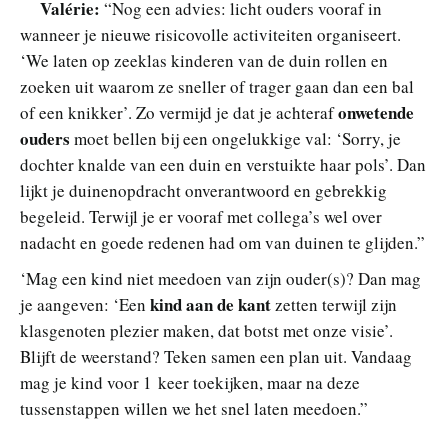
Valérie:
“Nog een advies: licht ouders vooraf in
wanneer je nieuwe risicovolle activiteiten organiseert.
‘We laten op zeeklas kinderen van de duin rollen en
zoeken uit waarom ze sneller of trager gaan dan een bal
onwetende
of een knikker’. Zo vermijd je dat je achteraf
ouders
moet bellen bij een ongelukkige val: ‘Sorry, je
dochter knalde van een duin en verstuikte haar pols’. Dan
lijkt je duinenopdracht onverantwoord en gebrekkig
begeleid. Terwijl je er vooraf met collega’s wel over
nadacht en goede redenen had om van duinen te glijden.”
‘Mag een kind niet meedoen van zijn ouder(s)? Dan mag
kind aan de kant
je aangeven: ‘Een
zetten terwijl zijn
klasgenoten plezier maken, dat botst met onze visie’.
Blijft de weerstand? Teken samen een plan uit. Vandaag
mag je kind voor 1 keer toekijken, maar na deze
tussenstappen willen we het snel laten meedoen.”