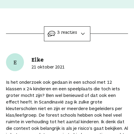
e
e
e
e
e
r
o
e
e
e
e
e
e
i
p
l
l
l
l
l
l
n
i
t
d
d
d
d
d
t
e
o
i
i
i
i
i
d
e
ingeklapt
3 reacties
e
t
t
t
t
t
i
r
a
a
a
a
a
a
t
d
a
r
r
r
r
r
a
e
n
t
t
t
t
t
r
l
Elke
j
E
i
i
i
i
i
t
i
e
21 oktober 2021
k
k
k
k
k
i
n
b
e
e
e
e
e
k
k
e
Is het onderzoek ook gedaan in een school met 12
l
l
l
l
l
e
n
w
klassen x 24 kinderen en een speelplaats die toch iets
o
o
o
v
v
l
a
a
groter mocht zijn? Ben wel benieuwd of dat ook een
p
p
p
i
i
a
a
effect heeft. In Scandinavië zag ik zulke grote
F
P
L
a
a
r
r
kleuterscholen niet en zijn er meerdere begeleiders per
a
i
i
W
e
d
d
klas/leefgroep. De forest schools hebben ook heel veel
c
n
n
h
-
i
e
ruimte in verhouding tot het aantal kinderen. Ik denk dat
e
t
k
a
m
t
a
die context ook belangrijk is als je risico’s gaat bekijken. Al
b
e
e
t
a
a
r