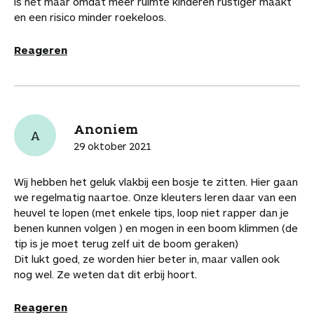
is het maar omdat meer ruimte kinderen rustiger maakt
o
r
d
s
i
r
t
en een risico minder roekeloos.
o
e
I
A
l
t
i
k
s
n
p
i
k
Reageren
t
p
k
e
e
l
l
s
Anoniem
A
29 oktober 2021
Wij hebben het geluk vlakbij een bosje te zitten. Hier gaan
we regelmatig naartoe. Onze kleuters leren daar van een
heuvel te lopen (met enkele tips, loop niet rapper dan je
benen kunnen volgen ) en mogen in een boom klimmen (de
tip is je moet terug zelf uit de boom geraken)
Dit lukt goed, ze worden hier beter in, maar vallen ook
nog wel. Ze weten dat dit erbij hoort.
Reageren