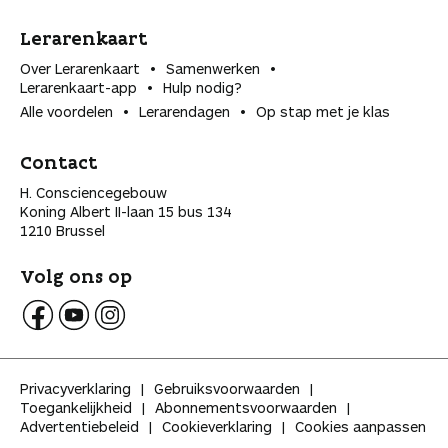
Lerarenkaart
Over Lerarenkaart
Samenwerken
Lerarenkaart-app
Hulp nodig?
Alle voordelen
Lerarendagen
Op stap met je klas
Contact
H. Consciencegebouw
Koning Albert II-laan 15 bus 134
1210 Brussel
Volg ons op
V
V
V
o
o
o
l
l
l
Privacyverklaring
Gebruiksvoorwaarden
g
g
g
Toegankelijkheid
Abonnementsvoorwaarden
K
K
K
Advertentiebeleid
Cookieverklaring
Cookies aanpassen
l
l
l