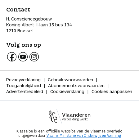
Contact
H. Consciencegebouw
Koning Albert II-laan 15 bus 134
1210 Brussel
Volg ons op
V
V
V
o
o
o
l
l
l
Privacyverklaring
Gebruiksvoorwaarden
g
g
g
Toegankelijkheid
Abonnementsvoorwaarden
K
K
K
Advertentiebeleid
Cookieverklaring
Cookies aanpassen
l
l
l
a
a
a
s
s
s
s
s
s
Vlaanderen
e
e
e
verbeelding werkt
o
o
o
p
p
p
Klasse.be is een officiële website van de Vlaamse overheid
uitgegeven door
Vlaams Ministerie van Onderwijs en Vorming
F
Y
I