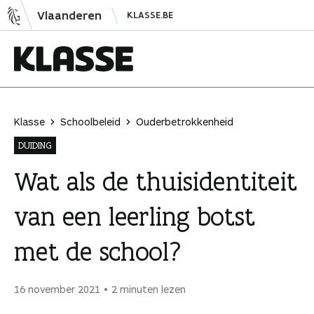
N
Vlaanderen
KLASSE.BE
a
a
r
i
K
n
l
h
a
Klasse
Schoolbeleid
Ouderbetrokkenheid
o
s
DUIDING
u
s
d
e
Wat als de thuisidentiteit
s
van een leerling botst
p
r
met de school?
i
n
g
16 november 2021
2 minuten lezen
e