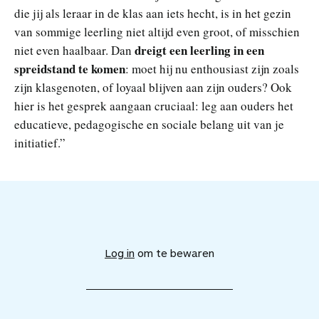
die jij als leraar in de klas aan iets hecht, is in het gezin
van sommige leerling niet altijd even groot, of misschien
dreigt een leerling in een
niet even haalbaar. Dan
spreidstand te komen
: moet hij nu enthousiast zijn zoals
zijn klasgenoten, of loyaal blijven aan zijn ouders? Ook
hier is het gesprek aangaan cruciaal: leg aan ouders het
educatieve, pedagogische en sociale belang uit van je
initiatief.”
V
o
e
Log in
om te bewaren
g
d
i
t