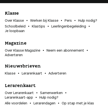
Klasse
Over Klasse
Werken bij Klasse
Pers
Hulp nodig?
Schoolbeleid
Klastips
Leerlingen­begeleiding
Je loopbaan
Magazine
Over Klasse Magazine
Neem een abonnement
Adverteren
Nieuwsbrieven
Klasse
Lerarenkaart
Adverteren
Lerarenkaart
Over Lerarenkaart
Samenwerken
Lerarenkaart-app
Hulp nodig?
Alle voordelen
Lerarendagen
Op stap met je klas