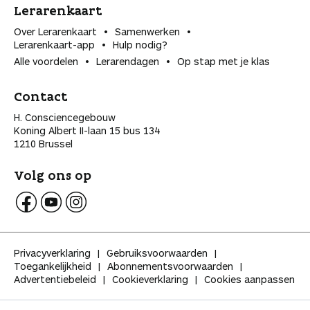
Lerarenkaart
Over Lerarenkaart
Samenwerken
Lerarenkaart-app
Hulp nodig?
Alle voordelen
Lerarendagen
Op stap met je klas
Contact
H. Consciencegebouw
Koning Albert II-laan 15 bus 134
1210 Brussel
Volg ons op
V
V
V
o
o
o
l
l
l
Privacyverklaring
Gebruiksvoorwaarden
g
g
g
Toegankelijkheid
Abonnementsvoorwaarden
K
K
K
Advertentiebeleid
Cookieverklaring
Cookies aanpassen
l
l
l
a
a
a