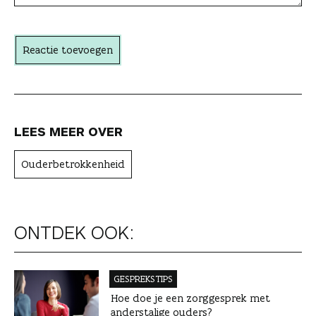
h
t
Reactie toevoegen
e
r
LEES MEER OVER
Ouderbetrokkenheid
ONTDEK OOK:
GESPREKSTIPS
Hoe doe je een zorggesprek met
anderstalige ouders?