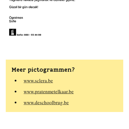
Meer pictogrammen?
www.sclera.be
www.pratenmetelkaar.be
www.deschoolbrug.be