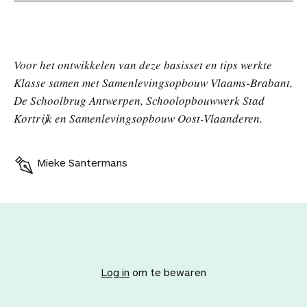
Voor het ontwikkelen van deze basisset en tips werkte
Klasse samen met Samenlevingsopbouw Vlaams-Brabant,
De Schoolbrug Antwerpen, Schoolopbouwwerk Stad
Kortrijk en Samenlevingsopbouw Oost-Vlaanderen.
Mieke Santermans
V
o
e
Log in
om te bewaren
g
d
i