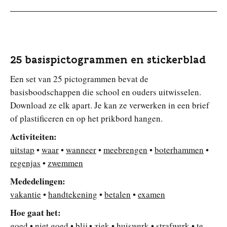
25 basispictogrammen en stickerblad
Een set van 25 pictogrammen bevat de
basisboodschappen die school en ouders uitwisselen.
Download ze elk apart. Je kan ze verwerken in een brief
of plastificeren en op het prikbord hangen.
Activiteiten:
uitstap
•
waar
•
wanneer
•
meebrengen
•
boterhammen
•
regenjas
•
zwemmen
Mededelingen:
vakantie
•
handtekening
•
betalen
•
examen
Hoe gaat het:
goed
•
niet goed
•
blij
•
ziek
•
huiswerk
•
strafwerk
•
te