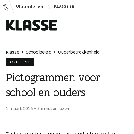
N
Vlaanderen
KLASSE.BE
a
a
r
i
K
n
l
h
a
Klasse
Schoolbeleid
Ouderbetrokkenheid
o
s
DOE HET ZELF
u
s
d
e
Pictogrammen voor
s
school en ouders
p
r
i
1 maart 2016
3 minuten lezen
n
g
e
Pictogrammen maken je boodschap extra