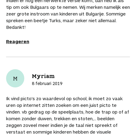
Indien er nog een herwerkte versie komt, dan heb ik als
p
p
p
i
i
a
a
tip om ook Bulgaars op te nemen. Wij merken namelijk een
F
P
L
a
a
r
r
zeer grote instroom van kinderen uit Bulgarije. Sommige
a
i
i
W
e
d
d
spreken een beetje Turks, maar zeker niet allemaal.
c
n
n
h
-
i
e
Bedankt!
e
t
k
a
m
t
a
b
e
e
t
a
a
r
Reageren
o
r
d
s
i
r
t
o
e
I
A
l
t
i
k
s
n
p
i
k
t
p
k
e
e
l
Myriam
l
M
s
8 februari 2019
Ik vind picto's zo waardevol op school, ik moet zo vaak
uren op internet zitten zoeken om een juist picto te
vinden. vb gedrag op de speelplaats, hoe de trap op of af
komen zonder duwen, trekken en stoten,... beelden
zeggen zoveel meer indien je de taal niet spreekt of
verstaat en sommige kinderen hebben de visuele