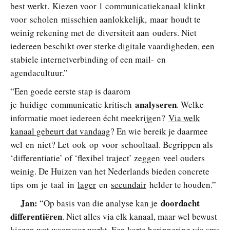
best werkt. Kiezen voor 1 communicatiekanaal klinkt
voor scholen misschien aanlokkelijk, maar houdt te
weinig rekening met de diversiteit aan ouders. Niet
iedereen beschikt over sterke digitale vaardigheden, een
stabiele internetverbinding of een mail‑ en
agendacultuur.”
“Een goede eerste stap is daarom
analyseren
je huidige communicatie kritisch
. Welke
informatie moet iedereen écht meekrijgen?
Via welk
kanaal gebeurt dat vandaag
? En wie bereik je daarmee
wel en niet? Let ook op voor schooltaal. Begrippen als
‘differentiatie’ of ‘flexibel traject’ zeggen veel ouders
weinig. De Huizen van het Nederlands bieden concrete
tips om je taal in
lager
en
secundair
helder te houden.”
Jan:
doordacht
“Op basis van die analyse kan je
differentiëren
. Niet alles via elk kanaal, maar wel bewust
kiezen wat waarvoor werkt. Een korte herinnering via sms