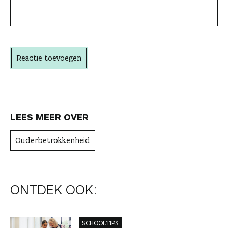
a
c
h
t
Reactie toevoegen
e
r
LEES MEER OVER
Ouderbetrokkenheid
ONTDEK OOK:
SCHOOLTIPS