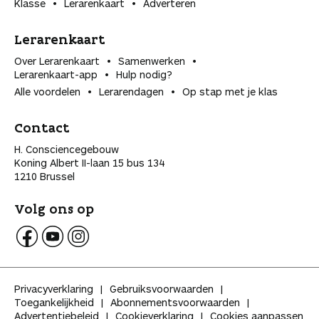
Klasse
Lerarenkaart
Adverteren
Lerarenkaart
Over Lerarenkaart
Samenwerken
Lerarenkaart-app
Hulp nodig?
Alle voordelen
Lerarendagen
Op stap met je klas
Contact
H. Consciencegebouw
Koning Albert II-laan 15 bus 134
1210 Brussel
Volg ons op
V
V
V
o
o
o
l
l
l
Privacyverklaring
Gebruiksvoorwaarden
g
g
g
Toegankelijkheid
Abonnementsvoorwaarden
K
K
K
Advertentiebeleid
Cookieverklaring
Cookies aanpassen