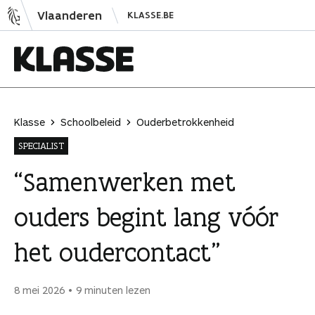
N
Vlaanderen
KLASSE.BE
a
a
r
i
K
n
l
h
a
Klasse
Schoolbeleid
Ouderbetrokkenheid
o
s
SPECIALIST
u
s
d
e
“Samenwerken met
s
ouders begint lang vóór
p
r
het oudercontact”
i
n
g
8 mei 2026
9 minuten lezen
e