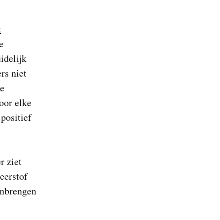
t
e
idelijk
rs niet
ze
oor elke
positief
r ziet
eerstof
anbrengen