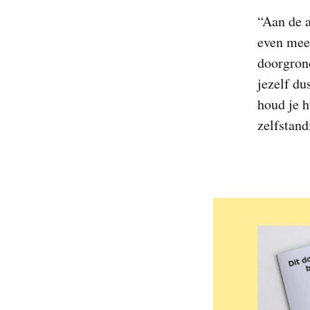
“Aan de a
even meek
doorgron
jezelf du
houd je h
zelfstan