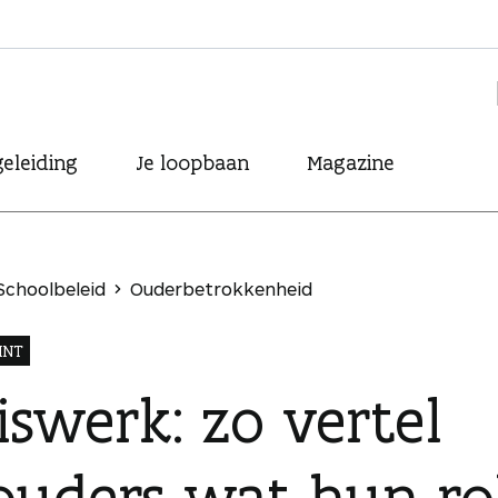
eleiding
Je loopbaan
Magazine
Schoolbeleid
Ouderbetrokkenheid
INT
swerk: zo vertel
ouders wat hun rol