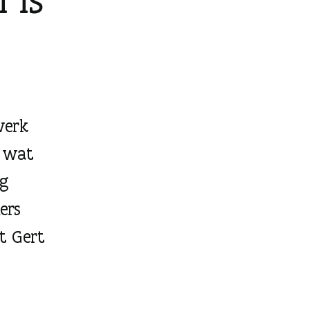
werk
n wat
ng
ers
t Gert