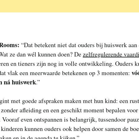
 Rooms
:
“Dat betekent niet dat ouders bij huiswerk aan
Wat ze dan wél kunnen doen? De
zelfregulerende vaard
ren en tieners zijn nog in volle ontwikkeling. Ouders 
vó
 dat vlak een meerwaarde betekenen op 3 momenten:
en ná huiswerk
.”
egint met goede afspraken maken met hun kind: een rus
 zonder afleiding en een geschikt moment bepalen voor
 Vooraf even ontspannen is belangrijk, tussendoor pau
e kinderen kunnen ouders ook helpen door samen de bo
aken en in de agenda te kijken.”