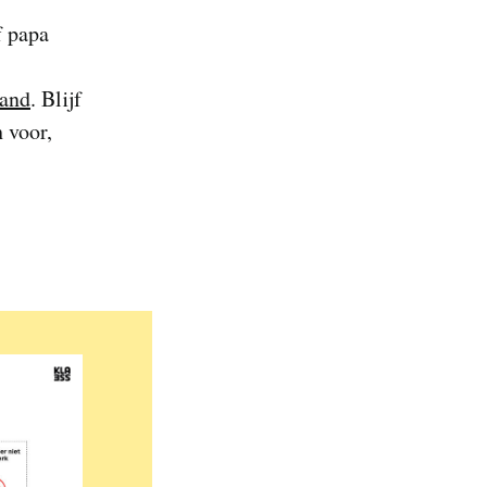
f papa
hand
. Blijf
h voor,