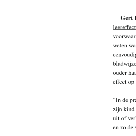
Gert 
leereffec
voorwaard
weten wat
eenvoudi
bladwijz
ouder haa
effect op
“In de pr
zijn kind
uit of ve
en zo de 