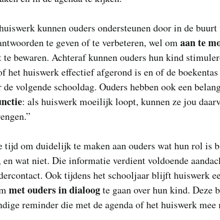
huiswerk kunnen ouders ondersteunen door in de buurt t
aan te m
antwoorden te geven of te verbeteren, wel om
t te bewaren. Achteraf kunnen ouders hun kind stimule
f het huiswerk effectief afgerond is en of de boekentas
r de volgende schooldag. Ouders hebben ook een belang
unctie
: als huiswerk moeilijk loopt, kunnen ze jou daar
rengen.”
tijd om duidelijk te maken aan ouders wat hun rol is b
 en wat niet. Die informatie verdient voldoende aandach
dercontact. Ook tijdens het schooljaar blijft huiswerk e
met ouders in dialoog
om
te gaan over hun kind. Deze b
ndige reminder die met de agenda of het huiswerk mee 