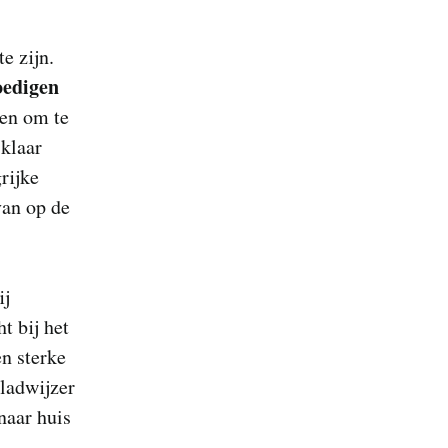
e zijn.
oedigen
ren om te
 klaar
rijke
van op de
ij
t bij het
en sterke
ladwijzer
naar huis