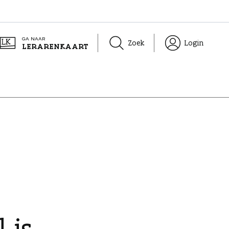
GA NAAR
Zoek
Login
LERARENKAART
 is