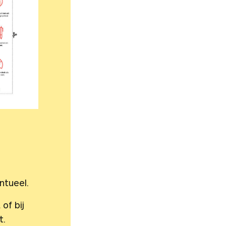
ntueel.
of bij
t.