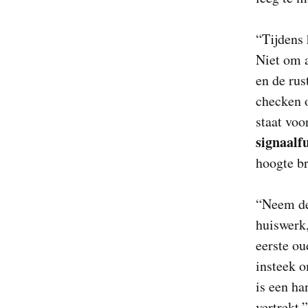
“Tijdens 
Niet om 
en de rus
checken o
staat voo
signaalf
hoogte b
“Neem de 
huiswerk,
eerste ou
insteek 
is een ha
vertrekt.”