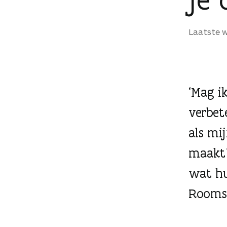
g
e
Laatste w
n
‘Mag i
verbet
als mi
maakt?
wat hu
Rooms 