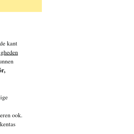
 de kant
igheden
kunnen
ór,
tige
zeren ook.
ekentas