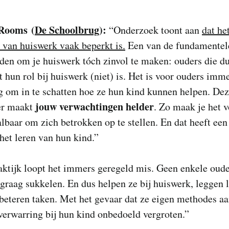
Rooms (
De Schoolbrug
):
“Onderzoek toont aan
dat he
t van huiswerk vaak beperkt is.
Een van de fundamentel
en om je huiswerk tóch zinvol te maken: ouders die du
 hun rol bij huiswerk (niet) is. Het is voor ouders imme
g om in te schatten hoe ze hun kind kunnen helpen. De
jouw verwachtingen helder
er maakt
. Zo maak je het v
lbaar om zich betrokken op te stellen. En dat heeft een 
 het leren van hun kind.”
aktijk loopt het immers geregeld mis. Geen enkele oude
 graag sukkelen. En dus helpen ze bij huiswerk, leggen l
rbeteren taken. Met het gevaar dat ze eigen methodes a
verwarring bij hun kind onbedoeld vergroten.”