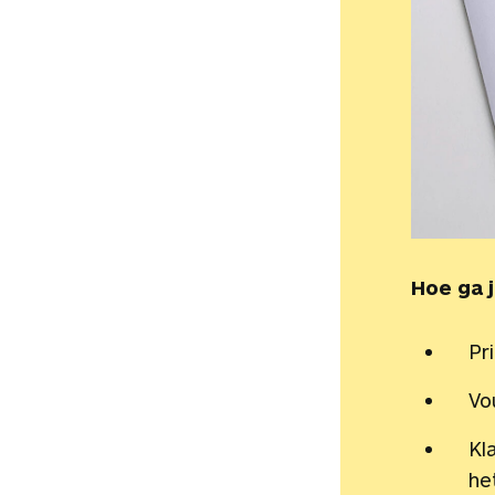
Hoe ga 
Pr
Vo
Kl
he