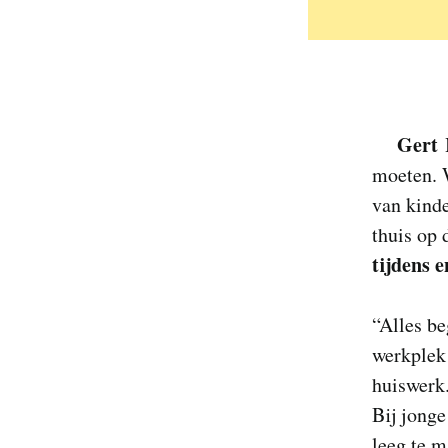
Gert
moeten. 
van kinde
thuis op
tijdens 
“Alles b
werkplek
huiswerk.
Bij jong
leeg te m