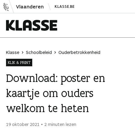
N
Vlaanderen
KLASSE.BE
a
a
r
i
K
n
l
h
a
Klasse
Schoolbeleid
Ouderbetrokkenheid
o
s
KLIK & PRINT
u
s
d
e
Download: poster en
s
kaartje om ouders
p
r
welkom te heten
i
n
g
19 oktober 2021
2 minuten lezen
e