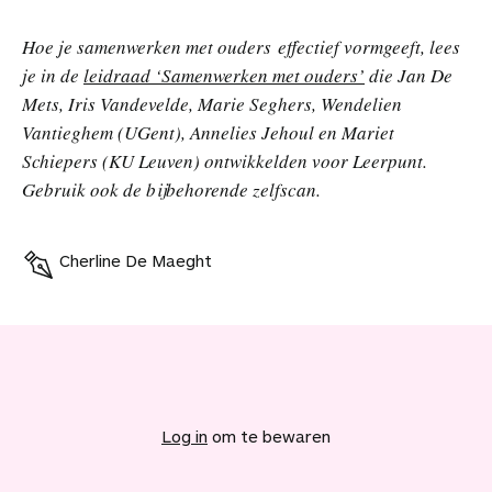
Hoe je samenwerken met ouders effectief vormgeeft, lees
je in de
leidraad ‘Samenwerken met ouders’
die Jan De
Mets, Iris Vandevelde, Marie Seghers, Wendelien
Vantieghem (UGent), Annelies Jehoul en Mariet
Schiepers (KU Leuven) ontwikkelden voor Leerpunt.
Gebruik ook de bijbehorende zelfscan.
Cherline De Maeght
V
o
e
Log in
om te bewaren
g
d
i