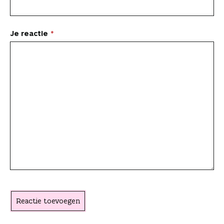
p
p
p
i
i
a
a
e
F
P
L
a
a
r
r
n
a
i
i
W
e
d
d
Je reactie
c
n
n
h
-
i
e
r
e
t
k
a
m
t
a
e
b
e
e
t
a
a
r
o
r
d
s
i
r
a
t
o
e
I
A
l
t
i
c
k
s
n
p
i
k
t
t
p
k
e
e
i
l
l
s
e
a
c
h
t
Reactie toevoegen
e
r