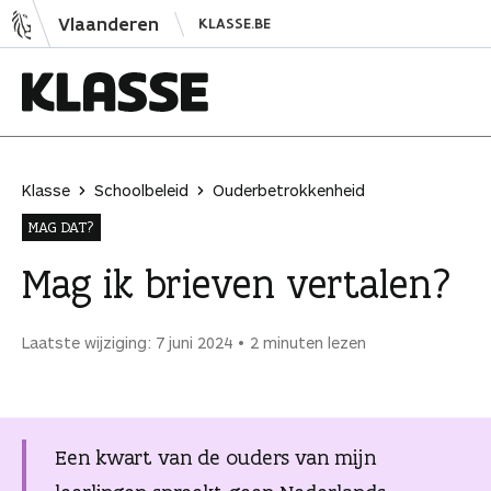
N
Vlaanderen
KLASSE.BE
a
a
r
i
K
n
l
h
a
Klasse
Schoolbeleid
Ouderbetrokkenheid
o
s
MAG DAT?
u
s
d
e
Mag ik brieven vertalen?
s
p
Laatste wijziging: 7 juni 2024
2 minuten lezen
r
i
n
g
Een kwart van de ouders van mijn
e