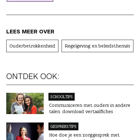
r
LEES MEER OVER
Ouderbetrokkenheid
Regelgeving en beleidsthema's
ONTDEK OOK:
SCHOOLTIPS
Communiceren met ouders in andere
talen: download vertaalfiches
GESPREKSTIPS
Hoe doe je een zorggesprek met