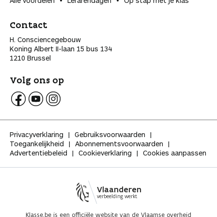
Alle voordelen
Lerarendagen
Op stap met je klas
Contact
H. Consciencegebouw
Koning Albert II-laan 15 bus 134
1210 Brussel
Volg ons op
V
V
V
o
o
o
l
l
l
Privacyverklaring
Gebruiksvoorwaarden
g
g
g
Toegankelijkheid
Abonnementsvoorwaarden
K
K
K
Advertentiebeleid
Cookieverklaring
Cookies aanpassen
l
l
l
a
a
a
s
s
s
s
s
s
Vlaanderen
e
e
e
verbeelding werkt
o
o
o
p
p
p
Klasse.be is een officiële website van de Vlaamse overheid