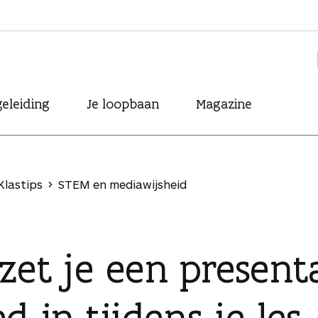
eleiding
Je loopbaan
Magazine
Klastips
STEM en mediawijsheid
zet je een present
d in tijdens je les