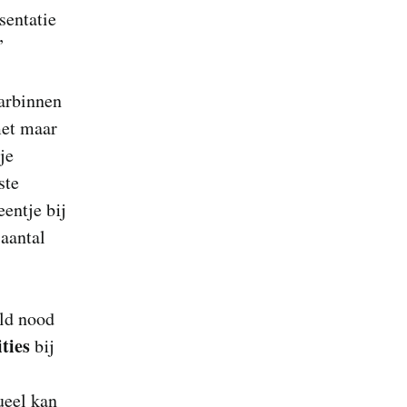
sentatie
”
aarbinnen
met maar
je
ste
eentje bij
 aantal
eld nood
ities
bij
ueel kan