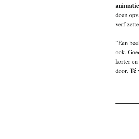
animati
doen opv
verf zett
“Een beel
ook. Goed
korter en
Té 
door.