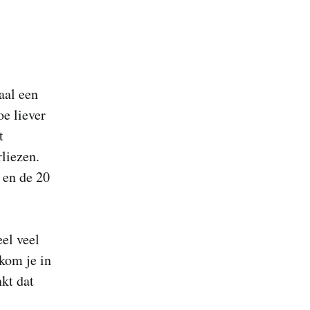
aal een
oe liever
t
rliezen.
 en de 20
eel veel
kom je in
kt dat