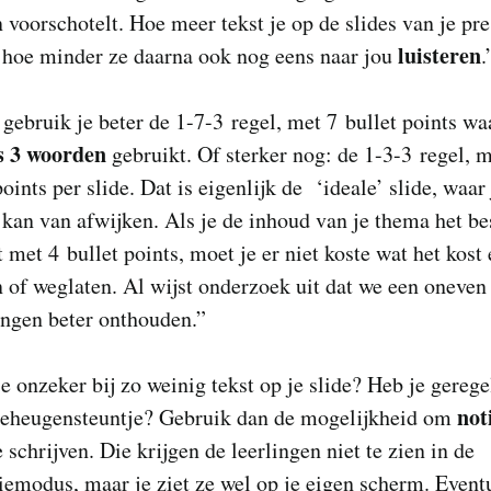
n voorschotelt. Hoe meer tekst je op de slides van je pre
luisteren
 hoe minder ze daarna ook nog eens naar jou
.
ebruik je beter de 1-7-3 regel, met 7 bullet points w
s 3 woorden
gebruikt. Of sterker nog: de 1-3-3 regel, 
points per slide. Dat is eigenlijk de ‘ideale’ slide, waar 
 kan van afwijken. Als je de inhoud van je thema het be
 met 4 bullet points, moet je er niet koste wat het kost 
 of weglaten. Al wijst onderzoek uit dat we een oneven
gen beter onthouden.”
je onzeker bij zo weinig tekst op je slide? Heb je gereg
not
geheugensteuntje? Gebruik dan de mogelijkheid om
e schrijven. Die krijgen de leerlingen niet te zien in de
iemodus, maar je ziet ze wel op je eigen scherm. Event