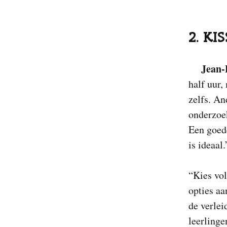
2. KI
Jean-
half uur,
zelfs. An
onderzoek
Een goede
is ideaal.
“Kies vol
opties a
de verlei
leerlinge