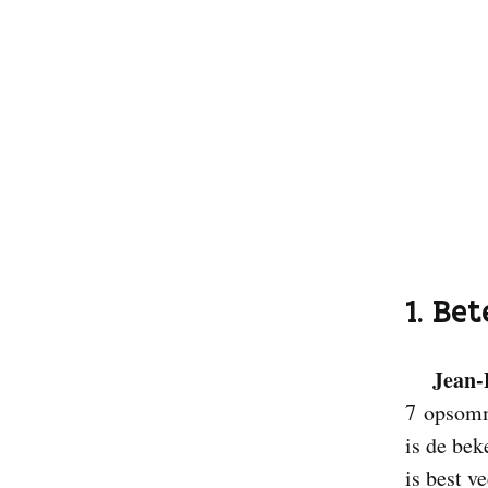
1. Bet
Jean-
7 opsommi
is de bek
is best v