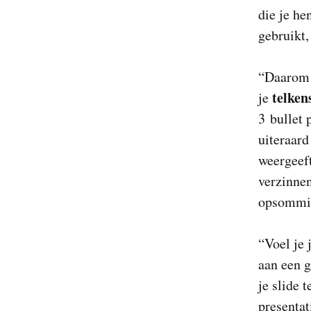
die je he
gebruikt,
“Daarom g
telken
je
3 bullet 
uiteraard
weergeeft
verzinnen
opsommin
“Voel je 
aan een 
je slide t
presentat