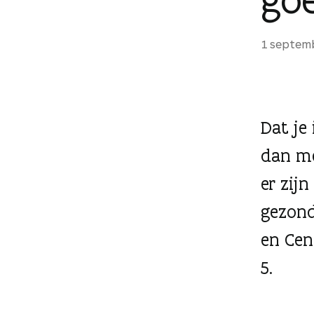
g
e
1 septem
n
Dat je
dan me
er zijn
gezond
en Cen
5.