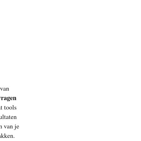
 van
vragen
t tools
ultaten
n van je
akken.