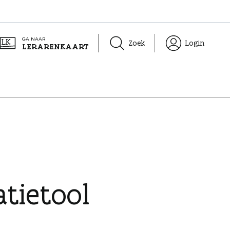
GA NAAR
Zoek
Login
LERARENKAART
atietool