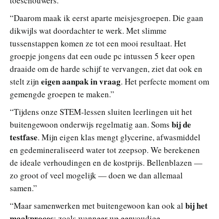
toeschouwers.”
“Daarom maak ik eerst aparte meisjesgroepen. Die gaan
dikwijls wat doordachter te werk. Met slimme
tussenstappen komen ze tot een mooi resultaat. Het
groepje jongens dat een oude pc intussen 5 keer open
draaide om de harde schijf te vervangen, ziet dat ook en
eigen aanpak in vraag
stelt zijn
. Het perfecte moment om
gemengde groepen te maken.”
“Tijdens onze STEM-lessen sluiten leerlingen uit het
bij de
buitengewoon onderwijs regelmatig aan. Soms
testfase
. Mijn eigen klas mengt glycerine, afwasmiddel
en gedemineraliseerd water tot zeepsop. We berekenen
de ideale verhoudingen en de kostprijs. Bellenblazen —
zo groot of veel mogelijk — doen we dan allemaal
samen.”
bij het
“Maar samenwerken met buitengewoon kan ook al
maakproces
: zoals wanneer we eenvoudige