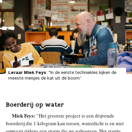
Leraar Miek Feys
: “In de eerste techniekles kijken de
meeste meisjes de kat uit de boom.”
Boerderij op water
Miek Feys:
“Het grootste project is een drijvende
boerderij die 1 kilogram kan torsen, waterdicht is en niet
omwaait tijdens een storm die we nabootsen. Het startte