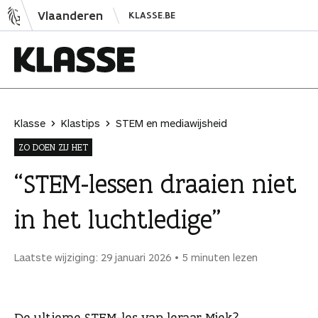
N
Vlaanderen
KLASSE.BE
a
a
r
i
K
n
l
h
a
Klasse
Klastips
STEM en mediawijsheid
o
s
ZO DOEN ZIJ HET
u
s
d
e
“STEM-lessen draaien niet
s
in het luchtledige”
p
r
i
Laatste wijziging: 29 januari 2026
5 minuten lezen
n
g
e
De ultieme STEM-les van leraar Miek?