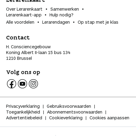
Over Lerarenkaart
Samenwerken
Lerarenkaart-app
Hulp nodig?
Alle voordelen
Lerarendagen
Op stap met je klas
Contact
H. Consciencegebouw
Koning Albert II-laan 15 bus 134
1210 Brussel
Volg ons op
V
V
V
o
o
o
l
l
l
Privacyverklaring
Gebruiksvoorwaarden
g
g
g
Toegankelijkheid
Abonnementsvoorwaarden
K
K
K
Advertentiebeleid
Cookieverklaring
Cookies aanpassen
l
l
l
a
a
a
s
s
s