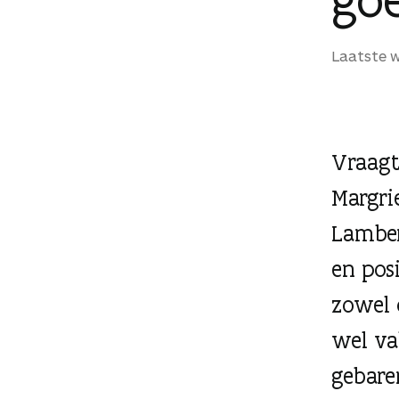
g
e
Laatste w
n
Vraagt
Margri
Lamber
en pos
zowel 
wel va
gebare