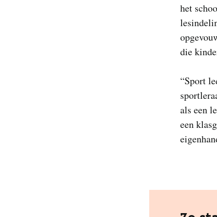
het schoo
lesindeli
opgevouw
die kinde
“Sport le
sportlera
als een l
een klas
eigenhand