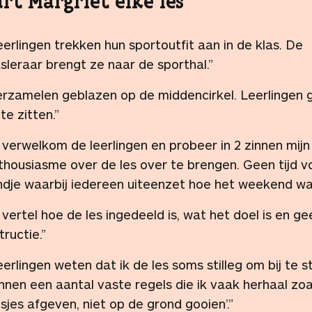
art Margriet elke les
eerlingen trekken hun sportoutfit aan in de klas. De
asleraar brengt ze naar de sporthal.”
erzamelen geblazen op de middencirkel. Leerlingen 
lte zitten.”
k verwelkom de leerlingen en probeer in 2 zinnen mijn
thousiasme over de les over te brengen. Geen tijd v
ndje waarbij iedereen uiteenzet hoe het weekend wa
k vertel hoe de les ingedeeld is, wat het doel is en ge
tructie.”
eerlingen weten dat ik de les soms stilleg om bij te s
nnen een aantal vaste regels die ik vaak herhaal zoa
esjes afgeven, niet op de grond gooien’.”