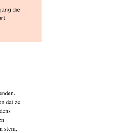
gang die
ort
ienden.
en dat ze
jdens
en
n stem,