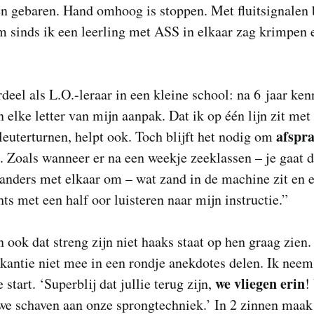
n gebaren. Hand omhoog is stoppen. Met fluitsignalen 
 sinds ik een leerling met ASS in elkaar zag krimpen 
deel als L.O.-leraar in een kleine school: na 6 jaar ke
n elke letter van mijn aanpak. Dat ik op één lijn zit met
afspra
leuterturnen, helpt ook. Toch blijft het nodig om
. Zoals wanneer er na een weekje zeeklassen – je gaat 
 anders met elkaar om – wat zand in de machine zit en 
hts met een half oor luisteren naar mijn instructie.”
 ook dat streng zijn niet haaks staat op hen graag zien.
kantie niet mee in een rondje anekdotes delen. Ik neem
we vliegen erin
 start. ‘Superblij dat jullie terug zijn,
!
we schaven aan onze sprongtechniek.’ In 2 zinnen maak 