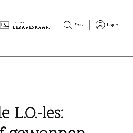
GA NAAR
Zoek
Login
LERARENKAART
L.O.-les:
lf gewonnen