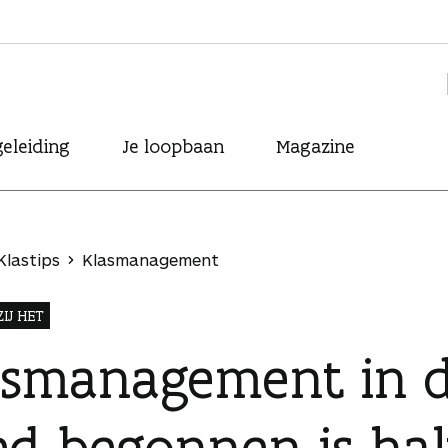
eleiding
Je loopbaan
Magazine
Klastips
Klasmanagement
IJ HET
smanagement in de 
ed begonnen is ha