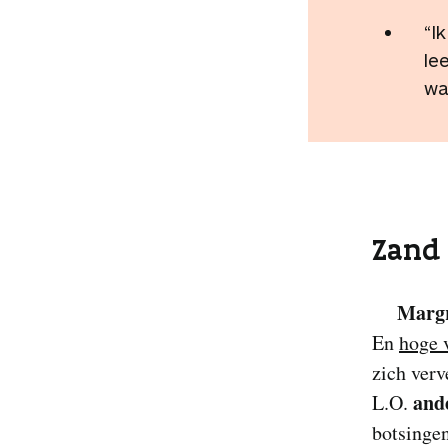
“I
le
wa
Zand 
Margr
En
hoge 
zich verv
and
L.O.
botsingen