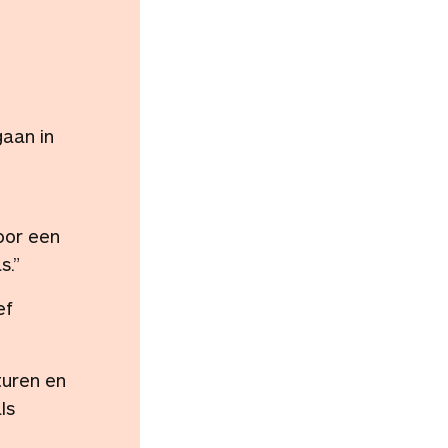
gaan in
oor een
s.”
ef
turen en
ls