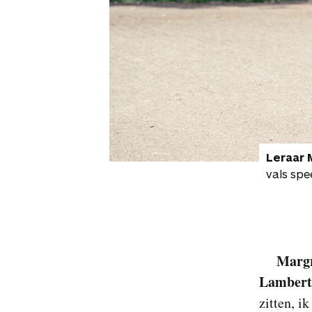
Leraar 
vals sp
Margr
Lambert
zitten, i