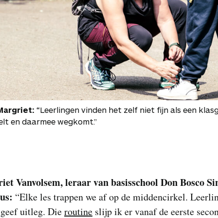
Margriet:
“Leerlingen vinden het zelf niet fijn als een kla
eelt en daarmee wegkomt.”
iet Vanvolsem, leraar van basisschool Don Bosco Si
us:
“Elke les trappen we af op de middencirkel. Leerli
k geef uitleg. Die
routine
slijp ik er vanaf de eerste seco