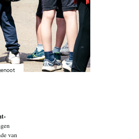
sgenoot
nt-
ngen
nde van