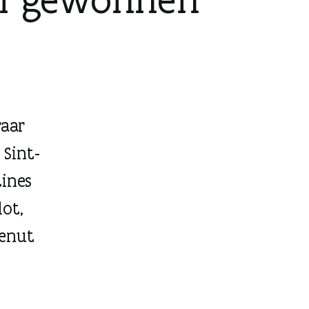
raar
Sint-
tines
lot,
benut