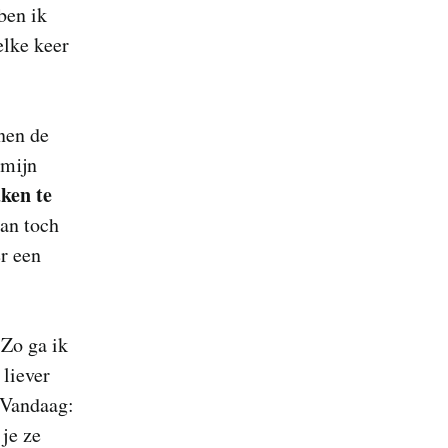
ben ik
elke keer
nnen de
 mijn
ken te
dan toch
er een
 Zo ga ik
 liever
 Vandaag:
je ze