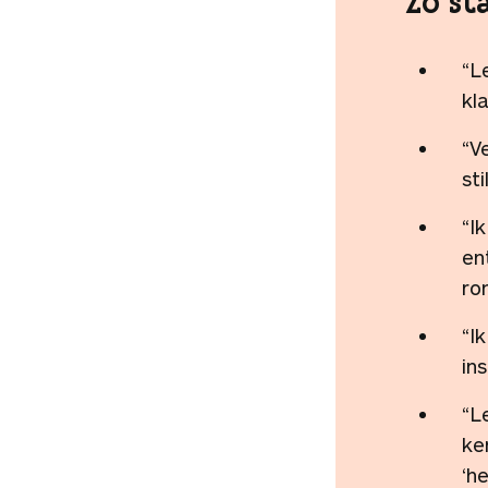
Zo st
“L
kl
“V
sti
“I
en
ro
“I
ins
“L
ke
‘h