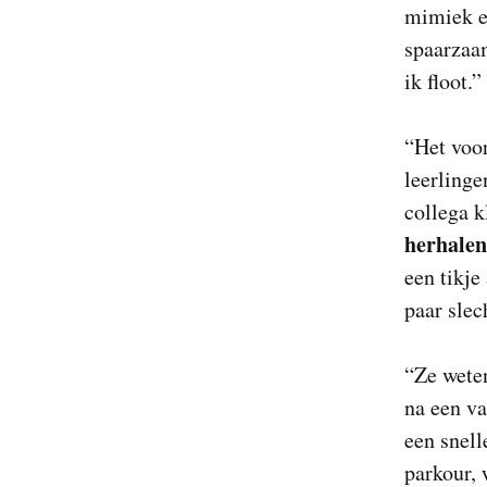
mimiek e
spaarzaam
ik floot.”
“Het voor
leerlinge
collega k
herhalen
een tikje
paar slec
“Ze weten
na een va
een snelle
parkour, 