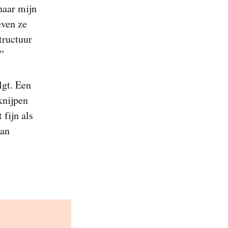
 naar mijn
even ze
tructuur
”
lgt. Een
knijpen
 fijn als
dan