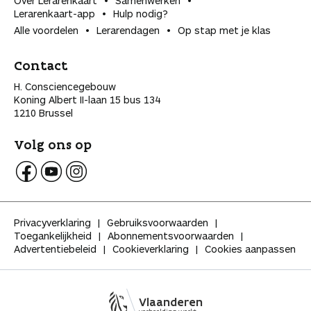
Over Lerarenkaart
Samenwerken
Lerarenkaart-app
Hulp nodig?
Alle voordelen
Lerarendagen
Op stap met je klas
Contact
H. Consciencegebouw
Koning Albert II-laan 15 bus 134
1210 Brussel
Volg ons op
V
V
V
o
o
o
l
l
l
Privacyverklaring
Gebruiksvoorwaarden
g
g
g
Toegankelijkheid
Abonnementsvoorwaarden
K
K
K
Advertentiebeleid
Cookieverklaring
Cookies aanpassen
l
l
l
a
a
a
s
s
s
s
s
s
Vlaanderen
e
e
e