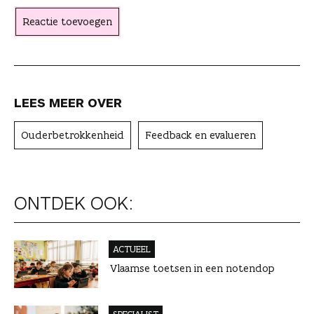
t
Reactie toevoegen
e
r
LEES MEER OVER
Ouderbetrokkenheid
Feedback en evalueren
ONTDEK OOK:
ACTUEEL
Vlaamse toetsen in een notendop