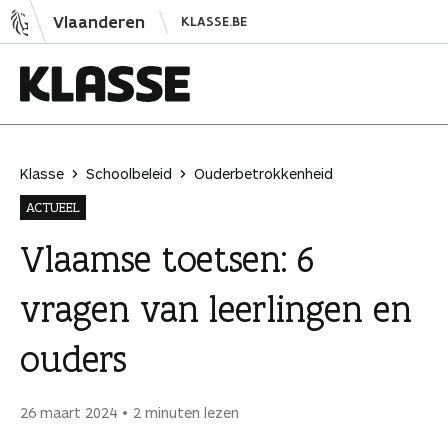
N
Vlaanderen
KLASSE.BE
a
a
r
i
K
n
l
h
a
Klasse
Schoolbeleid
Ouderbetrokkenheid
o
s
ACTUEEL
u
s
d
e
Vlaamse toetsen: 6
s
vragen van leerlingen en
p
r
ouders
i
n
g
26 maart 2024
2 minuten lezen
e