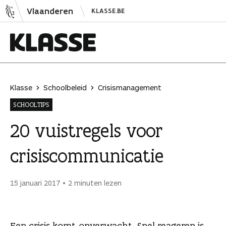
N
Vlaanderen
KLASSE.BE
a
a
r
i
K
n
l
h
a
Klasse
Schoolbeleid
Crisismanagement
o
s
SCHOOLTIPS
u
s
d
e
20 vuistregels voor
s
crisiscommunicatie
p
r
i
15 januari 2017
2 minuten lezen
n
g
e
Een crisis komt onverwacht. Snel reageren is