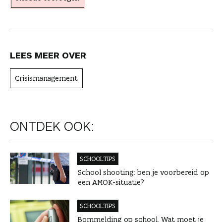
e
r
LEES MEER OVER
Crisismanagement
ONTDEK OOK:
SCHOOLTIPS
School shooting: ben je voorbereid op
een AMOK-situatie?
SCHOOLTIPS
Bommelding op school. Wat moet je