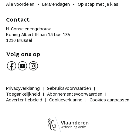
Alle voordelen
Lerarendagen
Op stap met je klas
Contact
H. Consciencegebouw
Koning Albert II-laan 15 bus 134
1210 Brussel
Volg ons op
V
V
V
o
o
o
l
l
l
Privacyverklaring
Gebruiksvoorwaarden
g
g
g
Toegankelijkheid
Abonnementsvoorwaarden
K
K
K
Advertentiebeleid
Cookieverklaring
Cookies aanpassen
l
l
l
a
a
a
s
s
s
s
s
s
Vlaanderen
e
e
e
verbeelding werkt
o
o
o