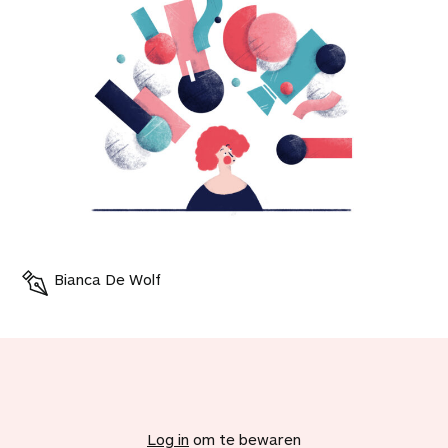
Bianca De Wolf
V
o
e
Log in
om te bewaren
g