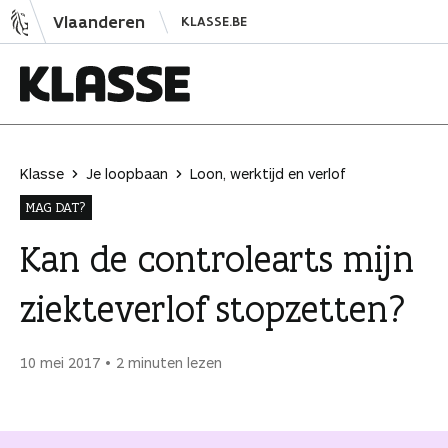
N
Vlaanderen
KLASSE.BE
a
a
r
i
K
n
l
h
a
Klasse
Je loopbaan
Loon, werktijd en verlof
o
s
MAG DAT?
u
s
d
e
Kan de controlearts mijn
s
ziekteverlof stopzetten?
p
r
i
10 mei 2017
2 minuten lezen
n
g
e