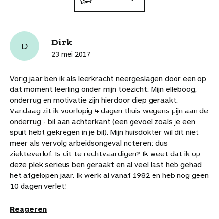
t
t
t
t
t
i
r
a
a
a
a
a
a
t
d
a
r
r
r
r
r
a
e
n
t
t
t
t
t
r
l
Dirk
j
D
i
i
i
i
i
t
i
e
23 mei 2017
k
k
k
k
k
i
n
b
e
e
e
e
e
k
k
e
Vorig jaar ben ik als leerkracht neergeslagen door een op
l
l
l
l
l
e
n
w
dat moment leerling onder mijn toezicht. Mijn elleboog,
o
o
o
v
v
l
a
a
onderrug en motivatie zijn hierdoor diep geraakt.
p
p
p
i
i
a
a
Vandaag zit ik voorlopig 4 dagen thuis wegens pijn aan de
F
P
L
a
a
r
r
onderrug - bil aan achterkant (een gevoel zoals je een
a
i
i
W
e
d
d
spuit hebt gekregen in je bil). Mijn huisdokter wil dit niet
c
n
n
h
-
i
e
meer als vervolg arbeidsongeval noteren: dus
e
t
k
a
m
t
a
ziekteverlof. Is dit te rechtvaardigen? Ik weet dat ik op
b
e
e
t
a
a
r
deze plek serieus ben geraakt en al veel last heb gehad
o
r
d
s
i
r
t
het afgelopen jaar. Ik werk al vanaf 1982 en heb nog geen
o
e
I
A
l
t
i
10 dagen verlet!
k
s
n
p
i
k
t
p
k
e
Reageren
e
l