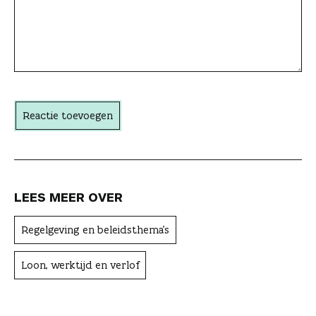
e
a
c
h
t
Reactie toevoegen
e
r
LEES MEER OVER
Regelgeving en beleidsthema's
Loon, werktijd en verlof