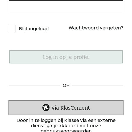
Wachtwoord vergeten?
Blijf ingelogd
OF
via KlasCement
I
n
Door in te loggen bij Klasse via een externe
l
dienst ga je akkoord met onze
gebruiksvoorwaarden