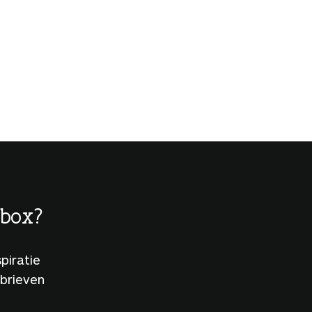
lbox?
piratie
sbrieven