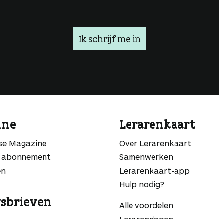
Ik schrijf me in
ine
Lerarenkaart
sse Magazine
Over Lerarenkaart
 abonnement
Samenwerken
en
Lerarenkaart-app
Hulp nodig?
sbrieven
Alle voordelen
Lerarendagen