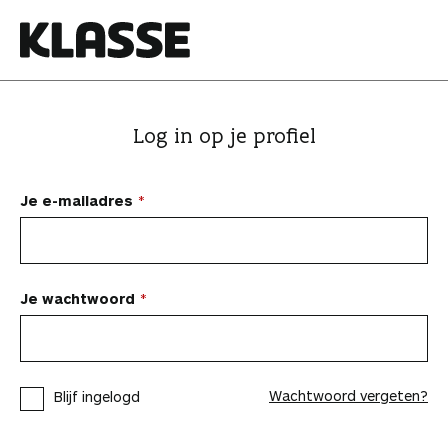
N
a
a
K
r
l
i
a
Log in op je profiel
n
s
h
s
o
e
Je e-mailadres
u
d
s
p
Je wachtwoord
r
i
n
Wachtwoord vergeten?
Blijf ingelogd
g
e