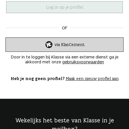
n
OF
via KlasCement
I
n
Door in te loggen bij Klasse via een externe dienst ga je
l
akkoord met onze
gebruiksvoorwaarden
o
g
g
Heb je nog geen profiel?
Maak een nieuw profiel aan
e
n
Wekelijks het beste van Klasse in je
mailbox?