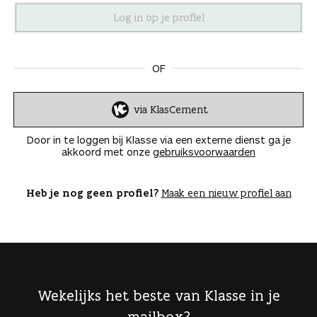
n
OF
via KlasCement
I
n
Door in te loggen bij Klasse via een externe dienst ga je
l
akkoord met onze
gebruiksvoorwaarden
o
g
g
Heb je nog geen profiel?
Maak een nieuw profiel aan
e
n
Wekelijks het beste van Klasse in je
mailbox?