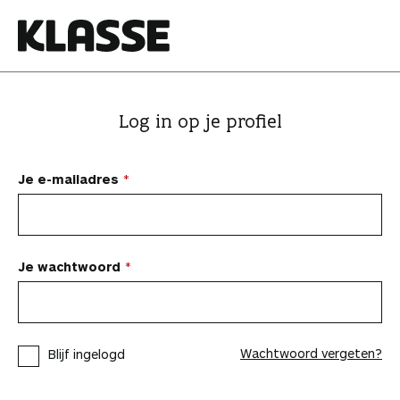
N
a
a
K
r
l
i
a
Log in op je profiel
n
s
h
s
o
e
Je e-mailadres
u
d
s
p
Je wachtwoord
r
i
n
Wachtwoord vergeten?
Blijf ingelogd
g
e