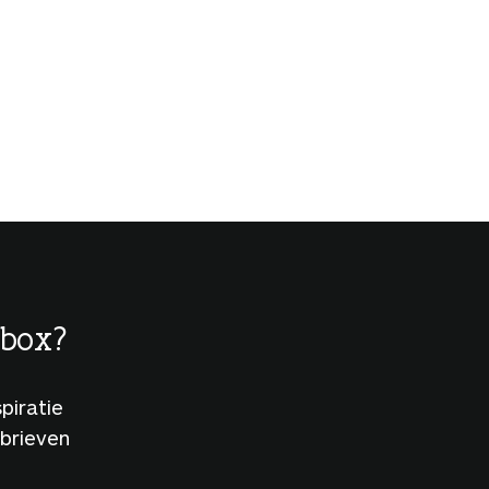
lbox?
piratie
sbrieven