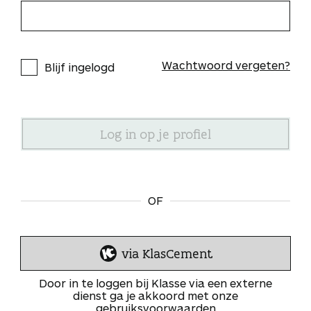
Wachtwoord vergeten?
Blijf ingelogd
OF
via KlasCement
I
n
Door in te loggen bij Klasse via een externe
l
dienst ga je akkoord met onze
gebruiksvoorwaarden