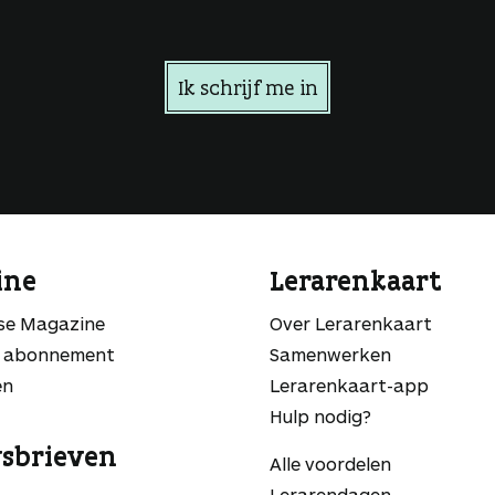
Ik schrijf me in
ine
Lerarenkaart
sse Magazine
Over Lerarenkaart
 abonnement
Samenwerken
en
Lerarenkaart-app
Hulp nodig?
sbrieven
Alle voordelen
Lerarendagen