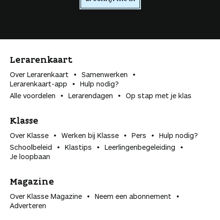
n
Lerarenkaart
Over Lerarenkaart
Samenwerken
Lerarenkaart-app
Hulp nodig?
Alle voordelen
Lerarendagen
Op stap met je klas
Klasse
Over Klasse
Werken bij Klasse
Pers
Hulp nodig?
Schoolbeleid
Klastips
Leerlingen­begeleiding
Je loopbaan
Magazine
Over Klasse Magazine
Neem een abonnement
Adverteren