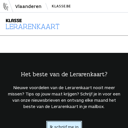
N
Vlaanderen
KLASSE.BE
a
a
r
i
L
n
e
h
r
o
a
u
r
d
e
Het beste van de Lerarenkaart?
s
n
p
k
Nieuwe voordelen van de Lerarenkaart nooit meer
r
a
missen? Tips op jouw maat krijgen? Schrijf je in voor een
i
a
van onze nieuwsbrieven en ontvang elke maand het
beste van de Lerarenkaart in je mailbox.
n
r
g
t
e
Ik schrijf me in