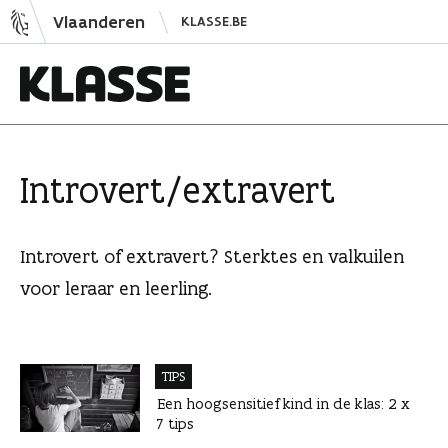
N
Vlaanderen
KLASSE.BE
a
a
r
i
K
n
l
h
a
Introvert/extravert
o
s
u
s
d
e
Introvert of extravert? Sterktes en valkuilen
s
voor leraar en leerling.
p
r
i
n
TIPS
g
Een hoogsensitief kind in de klas: 2 x
7 tips
e