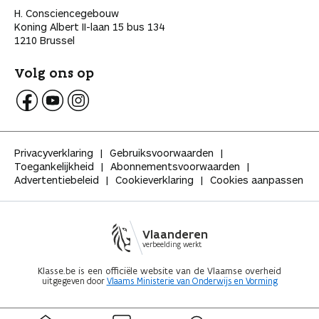
H. Consciencegebouw
Koning Albert II-laan 15 bus 134
1210 Brussel
Volg ons op
V
V
V
o
o
o
l
l
l
Privacyverklaring
Gebruiksvoorwaarden
g
g
g
Toegankelijkheid
Abonnementsvoorwaarden
K
K
K
Advertentiebeleid
Cookieverklaring
Cookies aanpassen
l
l
l
a
a
a
s
s
s
s
s
s
Vlaanderen
e
e
e
verbeelding werkt
o
o
o
p
p
p
Klasse.be is een officiële website van de Vlaamse overheid
uitgegeven door
Vlaams Ministerie van Onderwijs en Vorming
F
Y
I
a
o
n
c
u
s