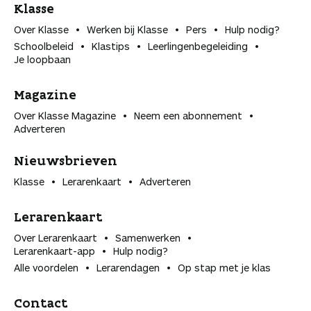
Klasse
Over Klasse
Werken bij Klasse
Pers
Hulp nodig?
Schoolbeleid
Klastips
Leerlingen­begeleiding
Je loopbaan
Magazine
Over Klasse Magazine
Neem een abonnement
Adverteren
Nieuwsbrieven
Klasse
Lerarenkaart
Adverteren
Lerarenkaart
Over Lerarenkaart
Samenwerken
Lerarenkaart-app
Hulp nodig?
Alle voordelen
Lerarendagen
Op stap met je klas
Contact