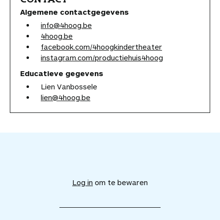
Algemene contactgegevens
info@4hoog.be
4hoog.be
facebook.com/4hoogkindertheater
instagram.com/productiehuis4hoog
Educatieve gegevens
Lien Vanbossele
lien@4hoog.be
V
o
e
Log in
om te bewaren
g
d
i
t