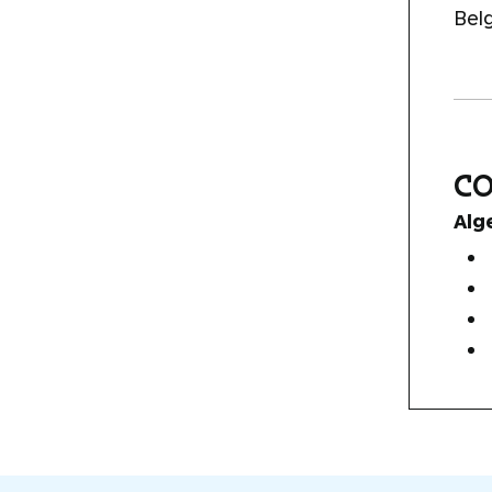
Bel
C
Alg