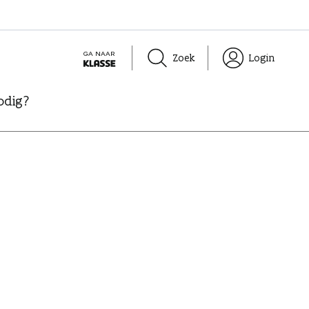
GA NAAR
Zoek
Login
K
L
odig?
A
S
S
E