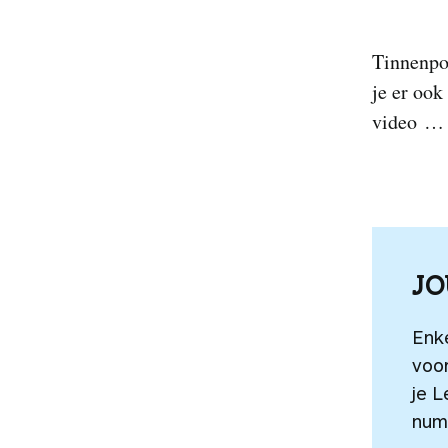
Tinnenpot
je er ook
video … B
J
Enk
voor
je L
num