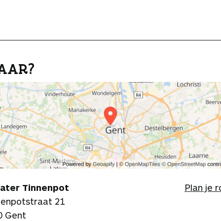
AAR?
ater Tinnenpot
Plan je 
nenpotstraat 21
0 Gent