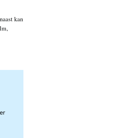
rnaast kan
ilm,
er