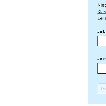
Niet
Klas
Ler
Je 
Je e
To