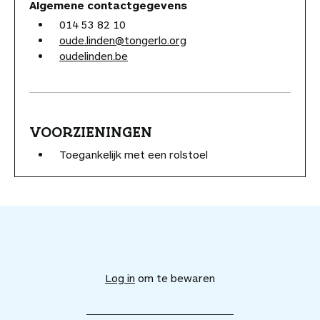
Algemene contactgegevens
014 53 82 10
oude.linden@tongerlo.org
oudelinden.be
VOORZIENINGEN
Toegankelijk met een rolstoel
V
o
e
Log in
om te bewaren
g
d
i