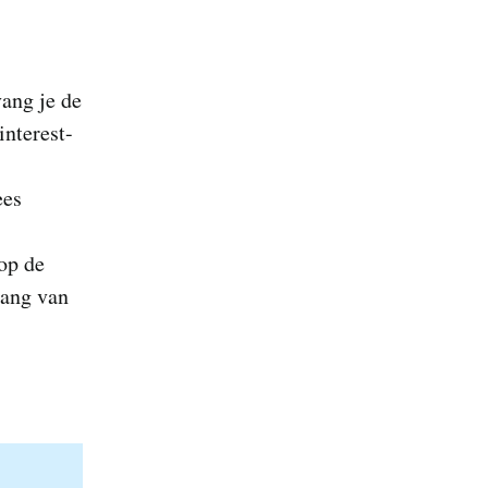
vang je de
nterest-
ees
 op de
lang van