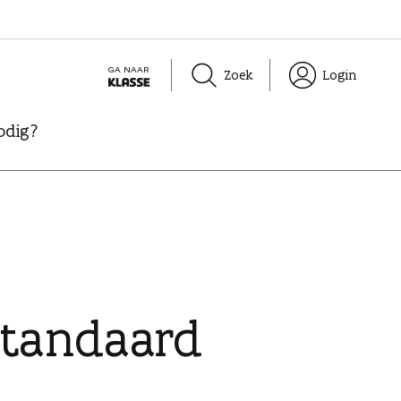
GA NAAR
Zoek
Login
K
L
odig?
A
S
S
E
tandaard