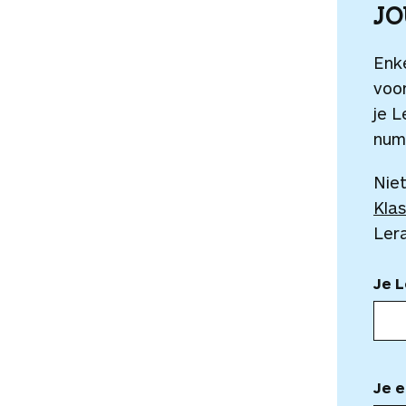
J
Enk
voor
je L
num
Niet
Klas
Ler
Je 
Je e