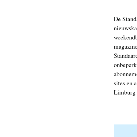
De Standa
nieuwskat
weekendbi
magazine
Standaard
onbeperkt
abonnemen
sites en
Limburg 