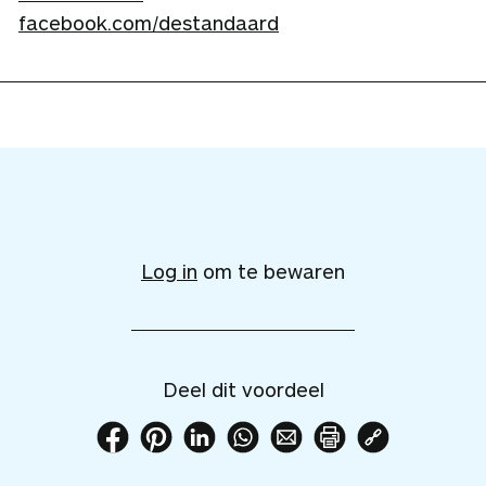
facebook.com/destandaard
V
o
e
Log in
om te bewaren
g
d
i
t
Deel dit voordeel
v
o
D
D
D
D
D
P
K
o