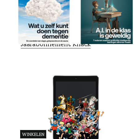
LEESVOER
Jaarabonnement Knack
WINKELEN