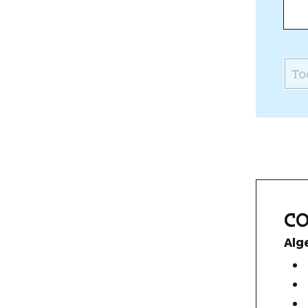
To
C
Alg