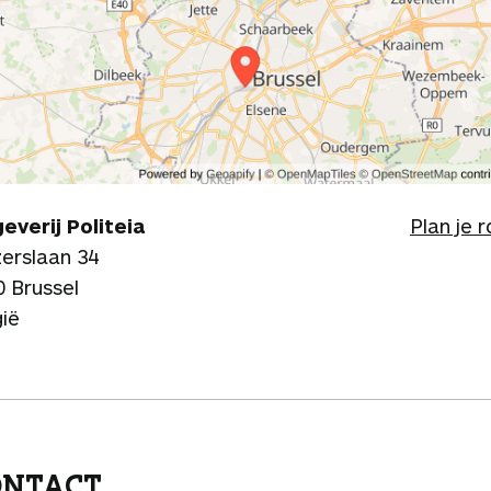
geverij Politeia
Plan je 
zerslaan 34
0 Brussel
gië
ONTACT