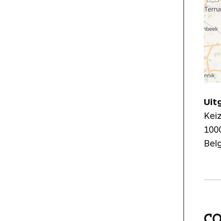
Uit
Kei
100
Bel
C