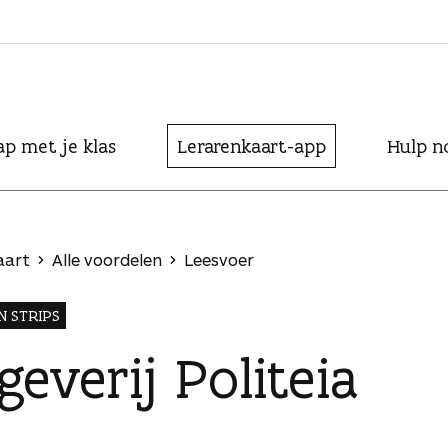
ap met je klas
Lerarenkaart-app
Hulp n
aart
Alle voordelen
Leesvoer
N STRIPS
geverij Politeia