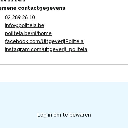
emene contactgegevens
02 289 26 10
info@politeia.be
politeia.be/nl/home
facebook.com/UitgeverijPoliteia
instagram.com/uitgeverij_politeia
V
o
e
Log in
om te bewaren
g