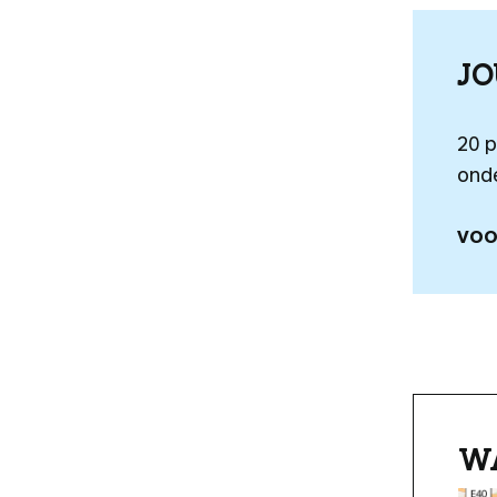
J
20 
onde
VOO
W