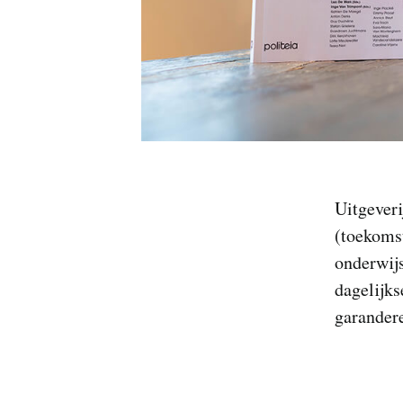
Uitgeveri
(toekomst
onderwijs
dagelijks
garandere