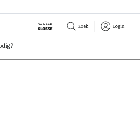
GA NAAR
Zoek
Login
K
L
odig?
A
S
S
E