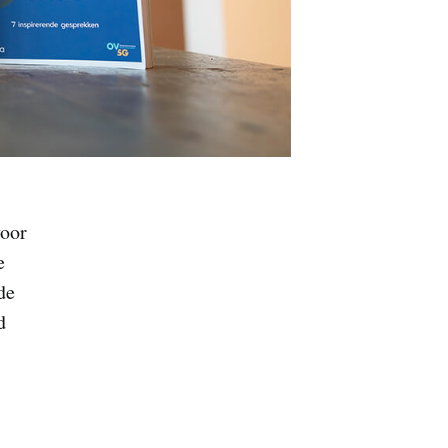
voor
e
de
d