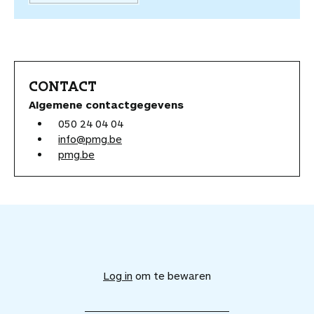
CONTACT
Algemene contactgegevens
050 24 04 04
info@pmg.be
pmg.be
V
o
e
Log in
om te bewaren
g
d
i