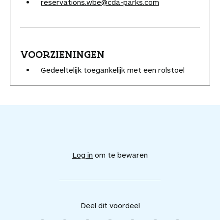
reservations.wbe@cda-parks.com
VOORZIENINGEN
Gedeeltelijk toegankelijk met een rolstoel
V
o
e
Log in
om te bewaren
g
d
i
t
v
Deel dit voordeel
o