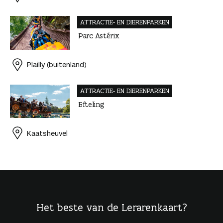
ATTRACTIE- EN DIEREN­PARKEN
Parc Astérix
Plailly (buitenland)
ATTRACTIE- EN DIEREN­PARKEN
Efteling
Kaatsheuvel
Het beste van de Lerarenkaart?