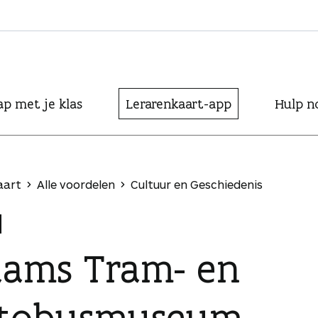
ap met je klas
Lerarenkaart-app
Hulp n
aart
Alle voordelen
Cultuur en Geschiedenis
aams Tram- en
tobusmuseum