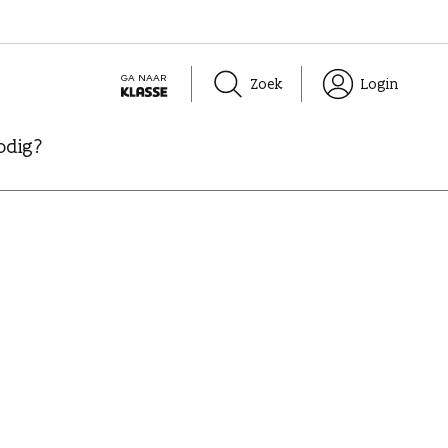
GA NAAR
Zoek
Login
K
L
odig?
A
S
S
E