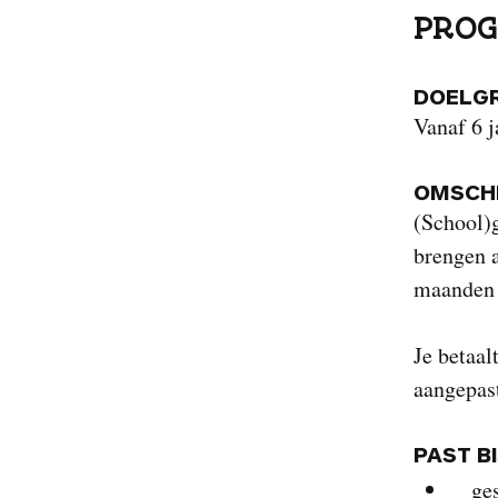
PROG
DOELG
Vanaf 6 j
OMSCHR
(School)
brengen 
maanden 
Je betaal
aangepas
PAST B
ge