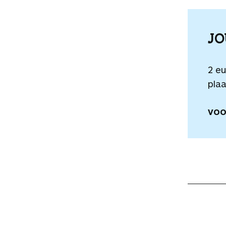
J
2 e
plaa
VOO