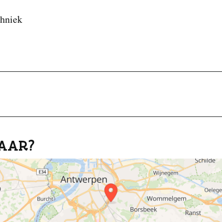
chniek
AAR?