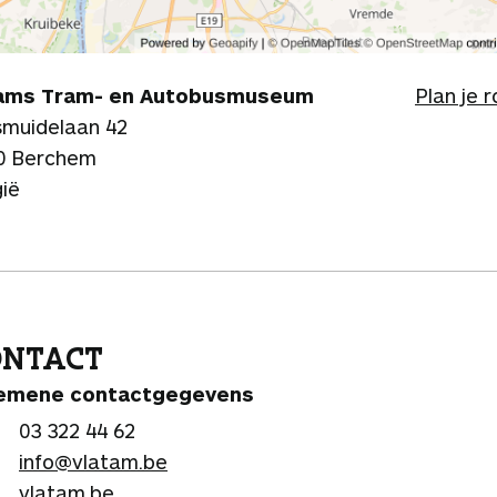
ams Tram- en Autobusmuseum
Plan je 
smuidelaan 42
0 Berchem
gië
ONTACT
emene contactgegevens
03 322 44 62
info@vlatam.be
vlatam.be