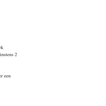
ek
instens 2
er een