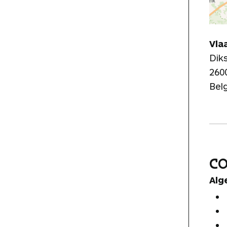
Vla
Dik
260
Bel
C
Alg