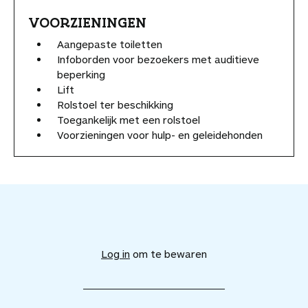
VOORZIENINGEN
Aangepaste toiletten
Infoborden voor bezoekers met auditieve
beperking
Lift
Rolstoel ter beschikking
Toegankelijk met een rolstoel
Voorzieningen voor hulp- en geleidehonden
V
o
e
Log in
om te bewaren
g
d
i
t