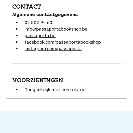
CONTACT
Algemene contactgegevens
02 502 94 60
info@passaportabookshop.be
passaporta.be
facebook.com/passaportabookshop
instagram.com/passaporta
VOORZIENINGEN
Toegankelijk met een rolstoel
V
o