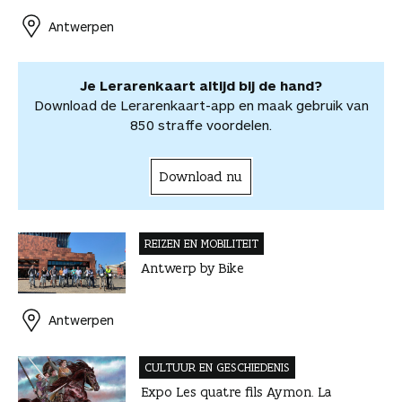
o
o
e
I
A
l
r
r
Antwerpen
k
s
n
p
d
d
t
p
e
e
e
l
Je Lerarenkaart altijd bij de hand?
l
e
Download de Lerarenkaart-app en maak gebruik van
n
850 straffe voordelen.
Download nu
REIZEN EN MOBILITEIT
Antwerp by Bike
Antwerpen
CULTUUR EN GESCHIEDENIS
Expo Les quatre fils Aymon. La