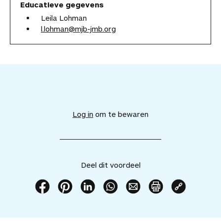
Educatieve gegevens
Leila Lohman
l.lohman@mjb-jmb.org
V
o
e
Log in
om te bewaren
g
d
i
t
v
Deel dit voordeel
o
o
r
D
D
D
D
D
P
K
d
e
e
e
e
e
r
o
e