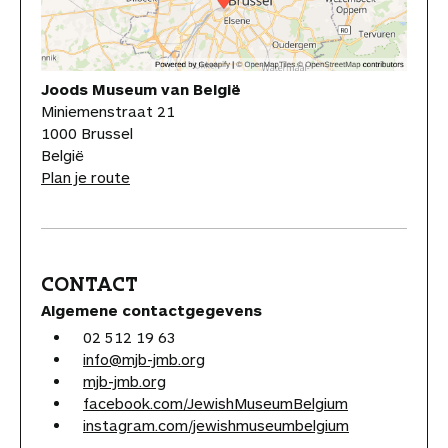
Joods Museum van België
Miniemenstraat 21
1000 Brussel
België
Plan je route
CONTACT
Algemene contactgegevens
02 512 19 63
info@mjb-jmb.org
mjb-jmb.org
facebook.com/JewishMuseumBelgium
instagram.com/jewishmuseumbelgium