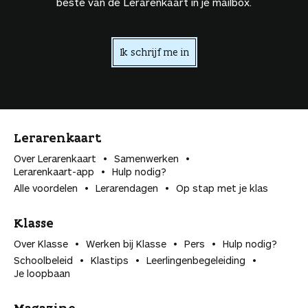
beste van de Lerarenkaart in je mailbox.
Ik schrijf me in
Lerarenkaart
Over Lerarenkaart
Samenwerken
Lerarenkaart-app
Hulp nodig?
Alle voordelen
Lerarendagen
Op stap met je klas
Klasse
Over Klasse
Werken bij Klasse
Pers
Hulp nodig?
Schoolbeleid
Klastips
Leerlingen­begeleiding
Je loopbaan
Magazine