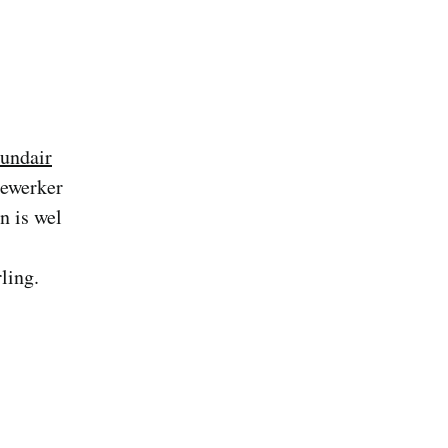
undair
dewerker
n is wel
rling.