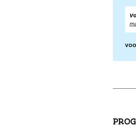
Vo
ma
VOO
PROG