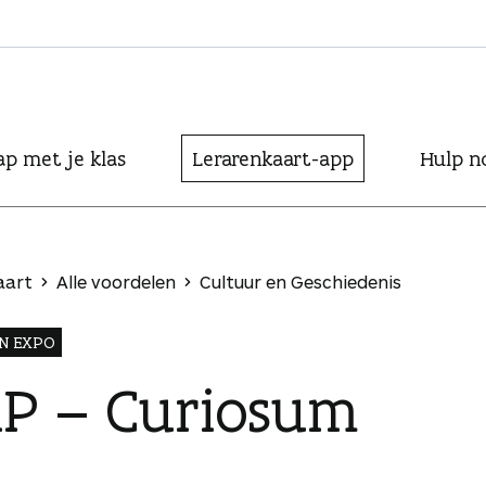
ap met je klas
Lerarenkaart-app
Hulp n
aart
Alle voordelen
Cultuur en Geschiedenis
N EXPO
P – Curiosum