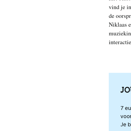
vind je i
de oorsp
Niklaas e
muziekins
interacti
J
7 e
voo
Je b