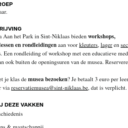
ROEP
aar.
IJVING
workshops,
 Aan het Park in Sint-Niklaas bieden
ssen en rondleidingen
aan voor
kleuters
,
lager
en
sec
s. Een rondleiding of workshop met een educatieve me
an ook buiten de openingsuren van de musea. Reservere
.
musea bezoeken
t je klas de
? Je betaalt 3 euro per lee
r via
reservatiemusea@sint-niklaas.be
, dat is verplicht.
IJ DEZE VAKKEN
schiedenis
ns & maatschappij