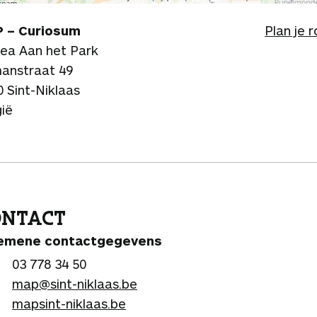
 – Curiosum
Plan je 
ea Aan het Park
anstraat 49
 Sint-Niklaas
gië
ONTACT
emene contactgegevens
03 778 34 50
map@sint-niklaas.be
mapsint-niklaas.be