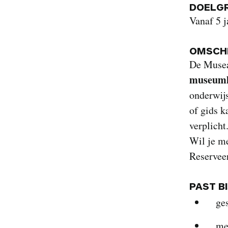
DOELG
Vanaf 5 j
OMSCHR
De Musea
museumle
onderwij
of gids k
verplicht
Wil je me
Reservee
PAST B
ge
me