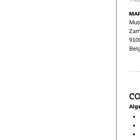
MAP
Mus
Zam
9100
Bel
C
Alg