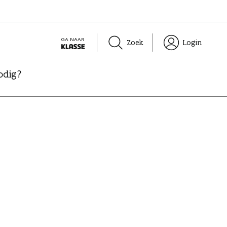
GA NAAR
Zoek
Login
K
L
odig?
A
S
S
E