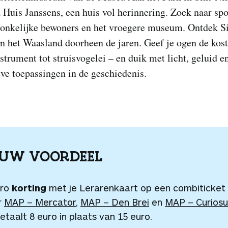
n Huis Janssens, een huis vol herinnering. Zoek naar sp
ronkelijke bewoners en het vroegere museum. Ontdek Si
n het Waasland doorheen de jaren. Geef je ogen de kost
trument tot struisvogelei – en duik met licht, geluid e
eve toepassingen in de geschiedenis.
OUW VOORDEEL
uro
korting
met je Lerarenkaart op een combiticket
r
MAP – Mercator
,
MAP – Den Brei
en
MAP – Curios
etaalt 8 euro in plaats van 15 euro.